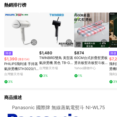
熱銷排行榜
$1,480
$874
降價
降價
TWINBIRD雙鳥 美型蒸
60CM台式折疊熨燙板
$1,390
$7,
(降$154)
氣掛燙機 黑色 TB-G00
燙衣板熨衣板熨斗板墊
PHILIPS飛利浦 手持蒸
飛利
6TW/TB-G006TWB
熨衣墊
台灣樂天市場
Yahoo購物中心
氣掛燙機STH3020/13
燙機(
【愛買】
熨星
台灣樂天市場
飛利
3%
1%
3%
3
商品描述
Panasonic 國際牌 無線蒸氣電熨斗 NI-WL75