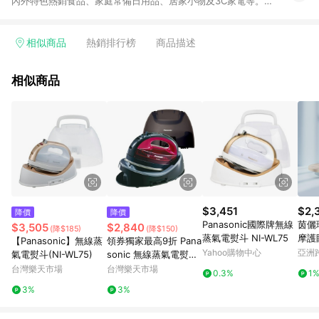
內外特色熱銷食品、家庭常備日用品、居家小物及3C家電等。全
站滿$399即享免運、限量破盤折價券天天有、新客再送驚喜購物
金!以最實在的價格、最完善的售後服務，讓你聰明找新鮮，天天
有好康。LINE好友招募中搜尋@10mart。 ＊特定 iPhone17 將不
相似商品
熱銷排行榜
商品描述
予回饋，回饋%數以LINE購物通知為主
相似商品
$3,451
$2,
降價
降價
Panasonic國際牌無線
茵儷
$3,505
$2,840
(降$185)
(降$150)
蒸氣電熨斗 NI-WL75
摩護
【Panasonic】無線蒸
領券獨家最高9折 Pana
Yahoo購物中心
亞洲
氣電熨斗(NI-WL75)
sonic 無線蒸氣電熨斗
Pinko
NI-WL50
台灣樂天市場
台灣樂天市場
0.3%
1
3%
3%