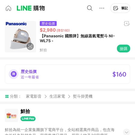
筆記
歷史低價
$2,980
(降$160)
【Panasonic 國際牌】無線蒸氣電熨斗 NI-
WL75 -
搶購
鮮拾
歷史低價
$160
近一年最省
分類：
家電影音
生活家電
熨斗掛燙機
鮮拾
鮮拾為統一企業集團旗下電商平台，全站精選萬件商品，包含海