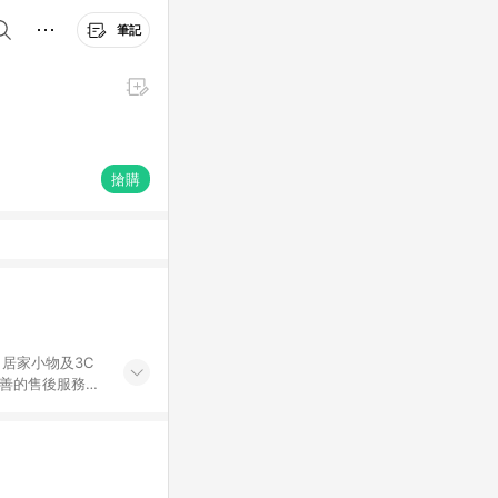
筆記
搶購
居家小物及3C
完善的售後服務，
%數以LINE購物