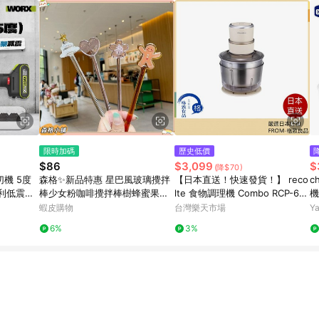
限時加碼
歷史低價
$86
$3,099
$
(降$70)
切機 5度
森格✨新品特惠 星巴風玻璃攪拌
【日本直送！快速發貨！】 reco
c
專利低震動
棒少女粉咖啡攪拌棒樹蜂蜜果汁
lte 食物調理機 Combo RCP-6
機
引流棒調酒棒
切碎 切蒜 攪拌 揉麵團 非充電式
蝦皮購物
台灣樂天市場
Y
6%
3%