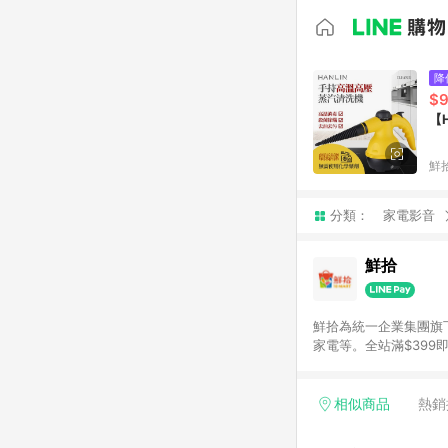
降
$
【
鮮
分類：
家電影音
鮮拾
鮮拾為統一企業集團旗
家電等。全站滿$39
讓你聰明找新鮮，天天有好
通知為主
相似商品
熱銷