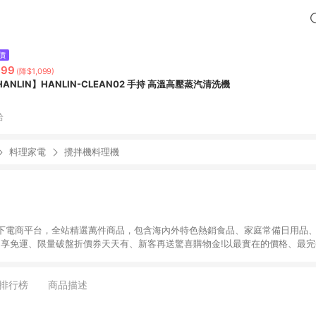
價
999
(降$1,099)
HANLIN】HANLIN-CLEAN02 手持 高溫高壓蒸汽清洗機
拾
料理家電
攪拌機料理機
下電商平台，全站精選萬件商品，包含海內外特色熱銷食品、家庭常備日用品、
9即享免運、限量破盤折價券天天有、新客再送驚喜購物金!以最實在的價格、最
康。LINE好友招募中搜尋@10mart。 ＊特定 iPhone17 將不予回饋，回饋
排行榜
商品描述