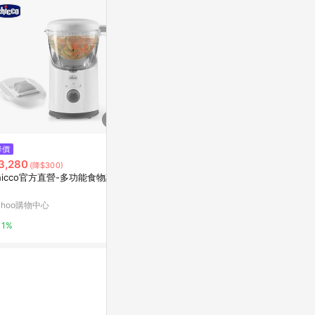
降價
限時加碼
降價
3,280
$260
$7,980
(降$300)
(降$3
hicco官方直營-多功能食物調理
【台灣現貨 保固】多功能調理棒
DACO廚餘機P
均質機 攪拌棒打泥器 手持料理棒
DACO廚餘機P
調理棒 調理機 電動攪拌器 嬰兒
ahoo購物中心
蝦皮購物
citiesocial 
輔食 DC直流
1%
3.6%
0.5%