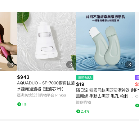
$943
限時加碼
AQUADUO - SF-7000廚房抗菌
$19
$
水龍頭過濾器 (連濾芯1件)
隔日達 韓國同款黑頭清潔神器 刮
P
亞洲跨境設計購物平台 Pinkoi
黑頭鏟 手動去黑頭 毛孔 粉刺 臉
亞
部美容工具 臉部清潔工具 去死皮
蝦皮購物
1%
粉刺矽膠鏟 2ZT0
2.4%