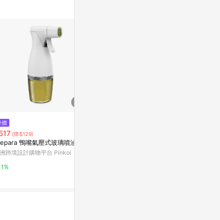
降價
限時加碼
歷史低價
517
$25
$699
(降$129)
(降$10
repara 鴨嘴氣壓式玻璃噴油瓶
【老實農場】有餘系列清潔劑 噴
kinyo KFD
頭
灑器 白色
洲跨境設計購物平台 Pinkoi
蝦皮商城
特力屋
1%
2.8%
1%