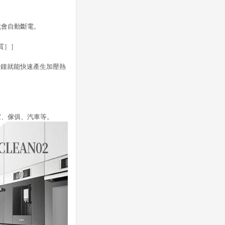
就會自動斷電。
物質］］
４分鐘就能快速產生加壓熱
室、傢俱、汽車等。