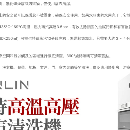
成，無化學煙霧或殘留物，僅使用蒸汽清潔。
的安全鎖可以保護您不被燙傷，確保安全使用。如果水箱裏的水用完了，它
35°C-169°C高溫，壓力蒸汽高達3.5bar，有效去除頑固的油膩污垢和有害
議加水250ml）可提供持續蒸汽10分鐘左右，無需頻繁加水。只需要大約３～
窄空間和難以觸及的區域進行徹底清潔。360°旋轉噴嘴可清潔盲點。
、洗衣機、牆壁、地板、窗戶、門、室內裝飾等的清洗，廣泛應用於廚房、浴