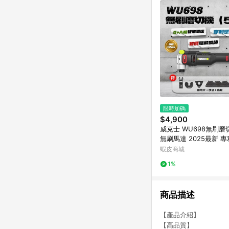
限時加碼
$4,900
威克士 WU698無刷磨
無刷馬達 2025最新 
萬用寶 切磨機
蝦皮商城
1%
商品描述
【產品介紹】
【高品質】