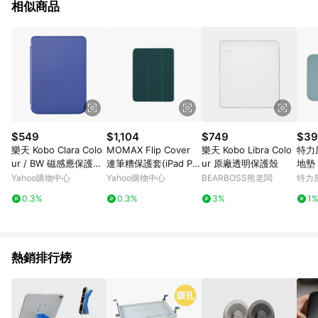
相似商品
$549
$1,104
$749
$39
樂天 Kobo Clara Colo
MOMAX Flip Cover
樂天 Kobo Libra Colo
特力
ur / BW 磁感應保護殼
連筆糟保護套(iPad Pro
ur 原廠透明保護殼
地墊 
基本款 - 鈦鈷藍
11″ 2020)-黑0753
(台
Yahoo購物中心
Yahoo購物中心
BEARBOSS熊老闆
特力
0.3%
0.3%
3%
1
熱銷排行榜