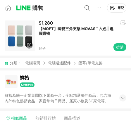
筆記
$1,280
【MOFT】瞬變三角支架 MOVAS™ 六色 | 趣
買購物
搶購
鮮拾
分類：
電腦電玩
電腦週邊配件
螢幕/筆電支架
鮮拾
鮮拾為統一企業集團旗下電商平台，全站精選萬件商品，包含海
內外特色熱銷食品、家庭常備日用品、居家小物及3C家電等。全
站滿$399即享免運、限量破盤折價券天天有、新客再送驚喜購物
金!以最實在的價格、最完善的售後服務，讓你聰明找新鮮，天天
有好康。LINE好友招募中搜尋@10mart。 ＊特定 iPhone17 將不
相似商品
熱銷排行榜
商品描述
予回饋，回饋%數以LINE購物通知為主