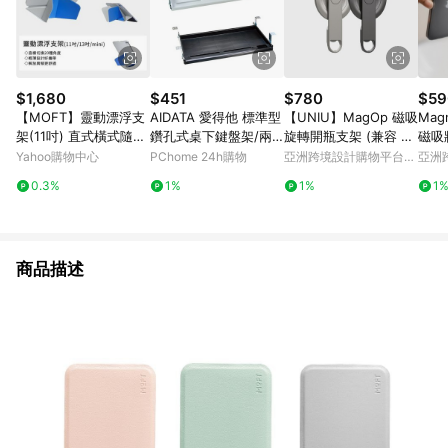
$1,680
$451
$780
$59
【MOFT】靈動漂浮支
AIDATA 愛得他 標準型
【UNIU】MagOp 磁吸
Magn
架(11吋) 直式橫式隨心
鑽孔式桌下鍵盤架/兩
旋轉開瓶支架 (兼容 M
磁吸
切換 超過20種角度支
色可選 KB003
agSafe)
Yahoo購物中心
PChome 24h購物
亞洲跨境設計購物平台
亞洲
援
Pinkoi
Pinko
0.3%
1%
1%
1
商品描述