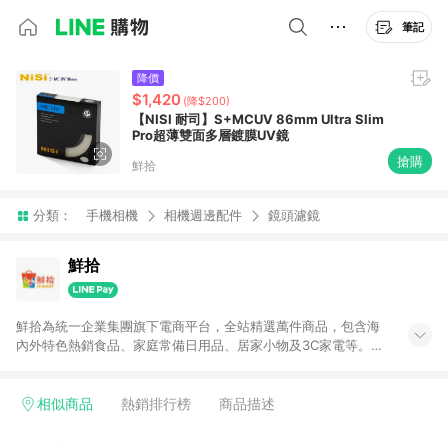
筆記
降價
$1,420
(降$200)
【NISI 耐司】S+MCUV 86mm Ultra Slim
Pro超薄雙面多層鍍膜UV鏡
搶購
鮮拾
分類：
手機相機
相機週邊配件
鏡頭濾鏡
鮮拾
鮮拾為統一企業集團旗下電商平台，全站精選萬件商品，包含海
內外特色熱銷食品、家庭常備日用品、居家小物及3C家電等。全
站滿$399即享免運、限量破盤折價券天天有、新客再送驚喜購物
金!以最實在的價格、最完善的售後服務，讓你聰明找新鮮，天天
有好康。LINE好友招募中搜尋@10mart。 ＊特定 iPhone17 將不
相似商品
熱銷排行榜
商品描述
予回饋，回饋%數以LINE購物通知為主