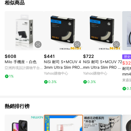
相似商品
$608
$441
$722
歷史
Milo 手機座 - 白色
NiSi 耐司 S+MCUV 4
NiSi 耐司 S+MCUV 72
$32
3mm Ultra Slim PRO
mm Ultra Slim PRO 超
亞洲跨境設計購物平台
耐司M
超薄雙面多層鍍膜UV
薄雙面多層鍍膜UV
Pinkoi
Yahoo購物中心
Yahoo購物中心
mm
1%
鏡保
東森購
0.3%
0.3%
0 r6
0.
熱銷排行榜