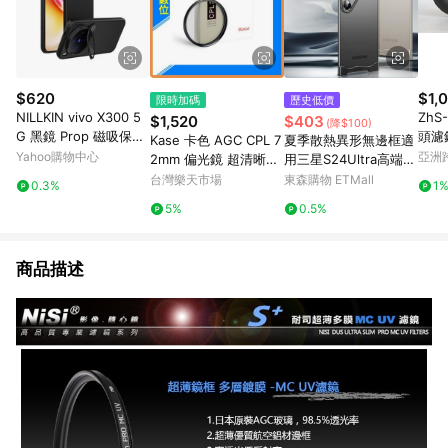
$620
$1,
限時加碼
歷史低價
NILLKIN vivo X300 5
ZhS
$1,520
$403
(降$100)
G 黑鏡 Prop 磁吸保護
頭濾
Kase 卡色 AGC CPL 7
夏季散熱異形無邊框適
殼
於 Ju
Yahoo購物中心
亞洲
2mm 偏光鏡 超清晰度
用三星S24Ultra高端時
26M
Pinko
極低色偏(72,公司貨)
尚S25Ultra防摔手機殼
台灣樂天市場
東森購物 ETMall
0.3%
1
5%
0.5%
商品描述