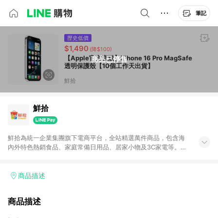
筆記
歷史低價
$1,490
(降$100)
【Apple官方直送】iPhone 16 Pro MagSafe
商品已停售
透明保護殼【10個工作天出貨】
鮮拾
鮮拾
鮮拾為統一企業集團旗下電商平台，全站精選萬件商品，包含海
內外特色熱銷食品、家庭常備日用品、居家小物及3C家電等。全
站滿$399即享免運、限量破盤折價券天天有、新客再送驚喜購物
金!以最實在的價格、最完善的售後服務，讓你聰明找新鮮，天天
有好康。LINE好友招募中搜尋@10mart。 ＊特定 iPhone17 將不
商品描述
予回饋，回饋%數以LINE購物通知為主
商品描述