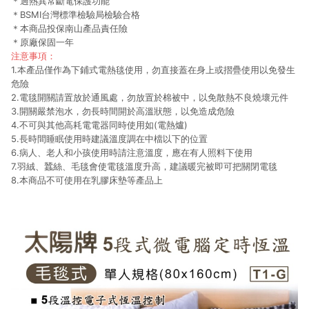
＊過熱異常斷電保護功能
＊BSMI台灣標準檢驗局檢驗合格
＊本商品投保南山產品責任險
＊原廠保固一年
注意事項：
1.本產品僅作為下鋪式電熱毯使用，勿直接蓋在身上或摺疊使用以免發生
危險
2.電毯開關請置放於通風處，勿放置於棉被中，以免散熱不良燒壞元件
3.開關嚴禁泡水，勿長時間開於高溫狀態，以免造成危險
4.不可與其他高耗電電器同時使用如(電熱爐)
5.長時間睡眠使用時建議溫度調在中檔以下的位置
6.病人、老人和小孩使用時請注意溫度，應在有人照料下使用
7.羽絨、蠶絲、毛毯會使電毯溫度升高，建議暖完被即可把關閉電毯
8.本商品不可使用在乳膠床墊等產品上