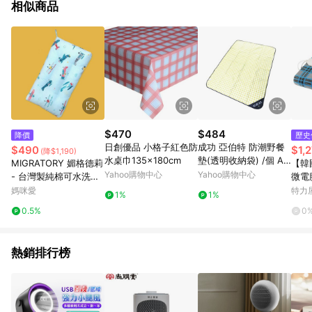
相似商品
$470
$484
降價
歷史
日創優品 小格子紅色防
成功 亞伯特 防潮野餐
$490
$1,
(降$1,190)
水桌巾135x180cm
墊(透明收納袋) /個 AL
MIGRATORY 媚格德莉
【韓
021
Yahoo購物中心
Yahoo購物中心
- 台灣製純棉可水洗抑
微電
菌兒童枕-飛翔之夢 (3
熱毯 
媽咪愛
特力
1%
1%
0x50cm)-1入
0.5%
0
熱銷排行榜