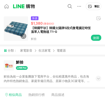
筆記
降價
$1,380
(降$600)
【韓國甲珍】韓國太陽牌5段式微電腦定時恆
溫單人電熱毯 T1-G
搶購
鮮拾
分類：
家電影音
生活家電
電暖器
鮮拾
鮮拾為統一企業集團旗下電商平台，全站精選萬件商品，包含海
內外特色熱銷食品、家庭常備日用品、居家小物及3C家電等。全
站滿$399即享免運、限量破盤折價券天天有、新客再送驚喜購物
金!以最實在的價格、最完善的售後服務，讓你聰明找新鮮，天天
有好康。LINE好友招募中搜尋@10mart。 ＊特定 iPhone17 將不
相似商品
熱銷排行榜
商品描述
予回饋，回饋%數以LINE購物通知為主