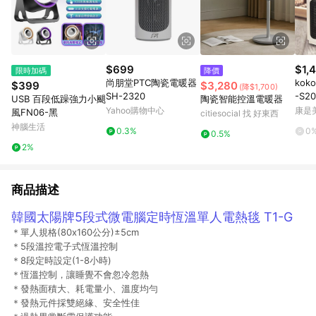
$699
$1,
限時加碼
降價
尚朋堂PTC陶瓷電暖器
ko
$399
$3,280
(降$1,700)
SH-2320
-S2
USB 百段低躁強力小颶
陶瓷智能控溫電暖器
送
Yahoo購物中心
康是美
風FN06-黑
citiesocial 找 好東西
神腦生活
0.3%
0
0.5%
2%
商品描述
韓國太陽牌5段式微電腦定時恆溫單人電熱毯 T1-G
＊單人規格(80x160公分)±5cm
＊5段溫控電子式恆溫控制
＊8段定時設定(1-8小時)
＊恆溫控制，讓睡覺不會忽冷忽熱
＊發熱面積大、耗電量小、溫度均勻
＊發熱元件採雙絕緣、安全性佳