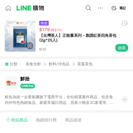
筆記
降價
$179
(降$70)
【台灣茶人】正能量系列－靠譜紅茶四角茶包
(2g*25入)
搶購
鮮拾
分類：
美食生鮮
飲料/沖泡品
茶葉茶包
鮮拾
鮮拾為統一企業集團旗下電商平台，全站精選萬件商品，包含海
內外特色熱銷食品、家庭常備日用品、居家小物及3C家電等。全
站滿$399即享免運、限量破盤折價券天天有、新客再送驚喜購物
金!以最實在的價格、最完善的售後服務，讓你聰明找新鮮，天天
有好康。LINE好友招募中搜尋@10mart。 ＊特定 iPhone17 將不
相似商品
熱銷排行榜
商品描述
予回饋，回饋%數以LINE購物通知為主