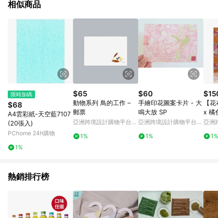
相似商品
$65
$60
$15
限時加碼
動物系列 鳥的工作 –
手繪印花圖案卡片 - 大
【花
$68
郵票
鳴大放 SP
x 橘
A4雲彩紙-天空藍7107
亞洲跨境設計購物平台
亞洲跨境設計購物平台
亞洲
(20張入)
Pinkoi
Pinkoi
Pinko
PChome 24h購物
1%
1%
1
1%
熱銷排行榜