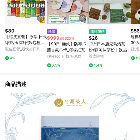
$80
$56
降價
限時加碼
【蝦皮直營】原萃 日式
經典
$999
$26
(降$201)
綠茶/玉露綠茶/包種烏
30入
【90日⁺極效】防霉抑
🇯🇵日本鹿兒島焙茶
龍/鐵觀音/日式焙茶/玄
蝦皮直營_最快當日到
亞洲
菌香氛吊卡_檸檬紅茶_
粉/靜岡抹茶粉｜飲品
米綠茶 580mlx4入組
Pinko
單包組（共3片）
專用規格 無糖茶粉 隨
citiesocial 找 好東西
蝦皮購物
4%
1
手包 沖泡飲品｜抹茶
0.5%
4.4%
焙茶 即沖粉 無添加
商品描述