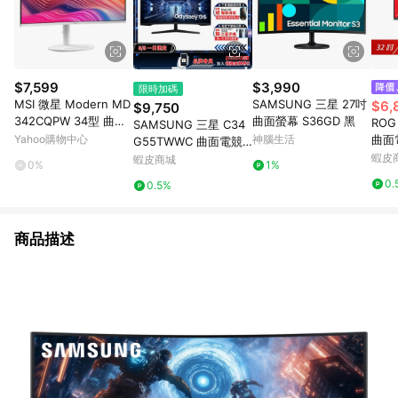
$7,599
$3,990
限時加碼
MSI 微星 Modern MD
SAMSUNG 三星 27吋
$6,
$9,750
342CQPW 34型 曲面
曲面螢幕 S36GD 黑
ROG 
SAMSUNG 三星 C34
2K 美型螢幕(白色)
Yahoo購物中心
神腦生活
曲面電
G55TWWC 曲面電競
0Hz 
螢幕 34吋 165Hz 液晶
蝦皮
蝦皮商城
0%
1%
ms 
螢幕 2k 1ms 遊戲螢幕
0.
0.5%
電腦螢幕
商品描述