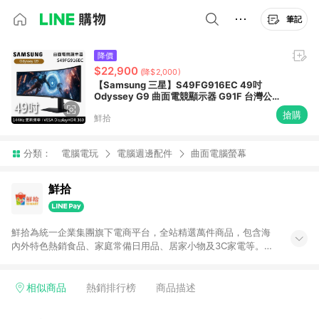
筆記
降價
$22,900
(降$2,000)
【Samsung 三星】S49FG916EC 49吋
Odyssey G9 曲面電競顯示器 G91F 台灣公司
貨
搶購
鮮拾
分類：
電腦電玩
電腦週邊配件
曲面電腦螢幕
鮮拾
鮮拾為統一企業集團旗下電商平台，全站精選萬件商品，包含海
內外特色熱銷食品、家庭常備日用品、居家小物及3C家電等。全
站滿$399即享免運、限量破盤折價券天天有、新客再送驚喜購物
金!以最實在的價格、最完善的售後服務，讓你聰明找新鮮，天天
有好康。LINE好友招募中搜尋@10mart。 ＊特定 iPhone17 將不
相似商品
熱銷排行榜
商品描述
予回饋，回饋%數以LINE購物通知為主