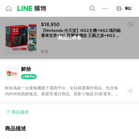
筆記
$18,950
【Nintendo 任天堂】NS2主機+NS2 瑪利歐
賽車世界+NS 薩爾達傳說 王國之淚+NS2 玻
商品已停售
璃貼(2入)
鮮拾
鮮拾
鮮拾為統一企業集團旗下電商平台，全站精選萬件商品，包含海
內外特色熱銷食品、家庭常備日用品、居家小物及3C家電等。全
站滿$399即享免運、限量破盤折價券天天有、新客再送驚喜購物
金!以最實在的價格、最完善的售後服務，讓你聰明找新鮮，天天
有好康。LINE好友招募中搜尋@10mart。 ＊特定 iPhone17 將不
商品描述
予回饋，回饋%數以LINE購物通知為主
商品描述