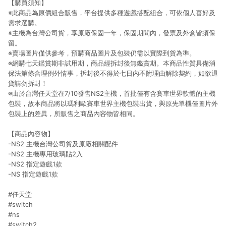
【購買須知】
※此商品為原價組合販售，平台提供多種遊戲搭配組合，可依個人喜好及
需求選購。
※主機為台灣公司貨，享原廠保固一年，保固期間內，發票及外盒皆須保
留。
※賣場圖片僅供參考，預購商品圖片及包裝仍需以實際到貨為準。
※網購七天鑑賞期非試用期，商品經拆封後無鑑賞期。本商品性質具備消
保法第條合理例外情事，拆封後不得於七日內不附理由解除契約，如欲退
貨請勿拆封！
※由於台灣任天堂在7/10發售NS2主機，首批僅有含賽車世界軟體的主機
包裝，故本商品將以瑪利歐賽車世界主機包裝出貨，與原先單機僅圖片外
包裝上的差異，所販售之商品內容物皆相同。
【商品內容物】
-NS2 主機台灣公司貨及原廠相關配件
-NS2 主機專用玻璃貼2入
-NS2 指定遊戲1款
-NS 指定遊戲1款
#任天堂
#switch
#ns
#switch2