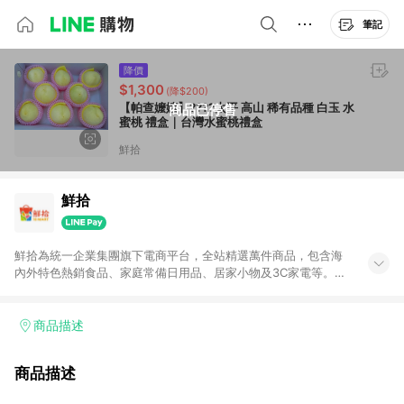
筆記
降價
$1,300
(降$200)
【帕查嬤嬤】????太平 高山 稀有品種 白玉 水
商品已停售
蜜桃 禮盒｜台灣水蜜桃禮盒
鮮拾
鮮拾
鮮拾為統一企業集團旗下電商平台，全站精選萬件商品，包含海
內外特色熱銷食品、家庭常備日用品、居家小物及3C家電等。全
站滿$399即享免運、限量破盤折價券天天有、新客再送驚喜購物
金!以最實在的價格、最完善的售後服務，讓你聰明找新鮮，天天
有好康。LINE好友招募中搜尋@10mart。 ＊特定 iPhone17 將不
商品描述
予回饋，回饋%數以LINE購物通知為主
商品描述