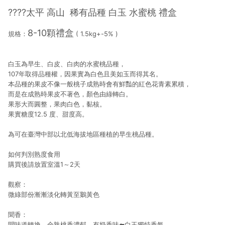
????太平 高山 稀有品種 白玉 水蜜桃 禮盒
8-10顆禮盒
規格：
( 1.5kg+-5% )
白玉為早生、白皮、白肉的水蜜桃品種，
107年取得品種權，因果實為白色且美如玉而得其名。
本品種的果皮不像一般桃子成熟時會有鮮豔的紅色花青素累積，
而是在成熟時果皮不著色，顏色由綠轉白。
果形大而圓整，果肉白色，黏核。
果實糖度12.5 度、甜度高。
為可在臺灣中部以北低海拔地區種植的早生桃品種。
如何判別熟度食用
購買後請放置室溫1～2天
觀察：
微綠部份漸漸淡化轉黃至鵝黃色
聞香：
聞味道轉換，全熟桃香濃郁，有奶香味⬅️白玉獨特香氣