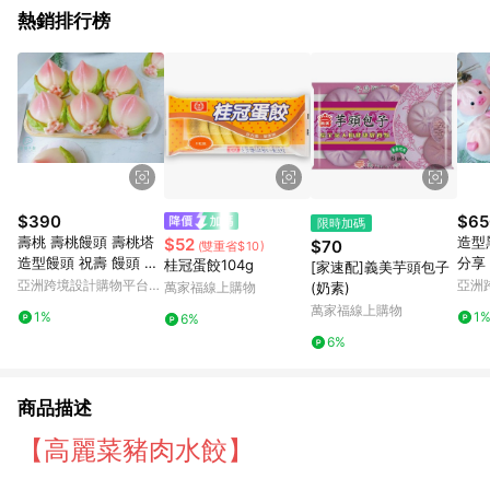
熱銷排行榜
$390
$65
限時加碼
壽桃 壽桃饅頭 壽桃塔
造型
$52
$70
(雙重省$10)
造型饅頭 祝壽 饅頭 拜
分享
桂冠蛋餃104g
[家速配]義美芋頭包子
拜供佛 生日壽桃6入
對
亞洲跨境設計購物平台
亞洲
萬家福線上購物
(奶素)
Pinkoi
Pinko
萬家福線上購物
1%
1
6%
6%
商品描述
【高麗菜豬肉水餃】