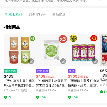
內外特色熱銷食品、家庭常備日用品、居家小物及3C家電等。全
站滿$399即享免運、限量破盤折價券天天有、新客再送驚喜購物
金!以最實在的價格、最完善的售後服務，讓你聰明找新鮮，天天
有好康。LINE好友招募中搜尋@10mart。 ＊特定 iPhone17 將不
相似商品
熱銷排行榜
商品描述
予回饋，回饋%數以LINE購物通知為主
相似商品
$65
限時加碼
歷史低價
降價
【先
$435
$408
$1,093
(降$24)
(降$82)
品禮
【天仁茗茶】天仁釀茶
【久保雅司】諾麗果王
【黑橋牌】葡萄籽油減
2、
京站i
所-三角茶包(口味任選)
SOD口含錠(20顆/包x3
鈉肉酥－經典大罐(常
油小
x3包
包)
溫), 3罐/組
PChome 24h購物
東森購物 ETMall
東森購物 ETMall
3
餅*
5%
0.5%
0.5%
酥)