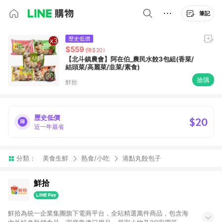
筆記
歷史低價
$559
(降$20)
【北斗鎮農會】阿在伯_農民水餃3包組(香菜/
結頭菜/高麗菜/韭菜/素食)
搶購
鮮拾
歷史低價
$20
近一年最省
分類：
美食生鮮
熟食/小吃
港點丸餃包子
鮮拾
鮮拾為統一企業集團旗下電商平台，全站精選萬件商品，包含海