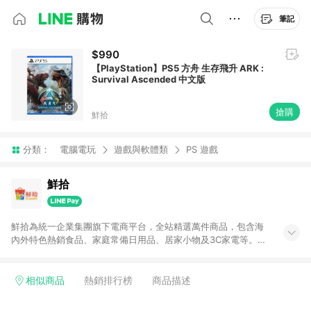
筆記
$990
【PlayStation】PS5 方舟 生存飛升 ARK :
Survival Ascended 中文版
搶購
鮮拾
分類：
電腦電玩
遊戲與軟體類
PS 遊戲
鮮拾
鮮拾為統一企業集團旗下電商平台，全站精選萬件商品，包含海
內外特色熱銷食品、家庭常備日用品、居家小物及3C家電等。全
站滿$399即享免運、限量破盤折價券天天有、新客再送驚喜購物
金!以最實在的價格、最完善的售後服務，讓你聰明找新鮮，天天
有好康。LINE好友招募中搜尋@10mart。 ＊特定 iPhone17 將不
相似商品
熱銷排行榜
商品描述
予回饋，回饋%數以LINE購物通知為主