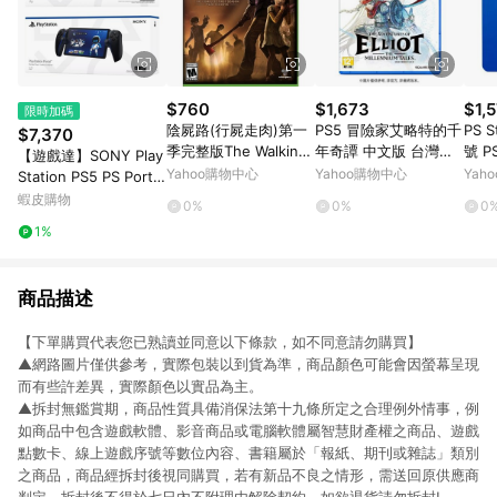
$760
$1,673
$1,
限時加碼
陰屍路(行屍走肉)第一
PS5 冒險家艾略特的千
PS 
$7,370
季完整版The Walking
年奇譚 中文版 台灣公
號 P
【遊戲達】SONY Play
Dead - XBOX ONE 英
司貨
1500
Yahoo購物中心
Yahoo購物中心
Yah
Station PS5 PS Portal
文美版
遙控遊玩機 PSP 掌機
蝦皮購物
0%
0%
0
雲端遊玩 串流
1%
商品描述
【下單購買代表您已熟讀並同意以下條款，如不同意請勿購買】
▲網路圖片僅供參考，實際包裝以到貨為準，商品顏色可能會因螢幕呈現
而有些許差異，實際顏色以實品為主。
▲拆封無鑑賞期，商品性質具備消保法第十九條所定之合理例外情事，例
如商品中包含遊戲軟體、影音商品或電腦軟體屬智慧財產權之商品、遊戲
點數卡、線上遊戲序號等數位內容、書籍屬於「報紙、期刊或雜誌」類別
之商品，商品經拆封後視同購買，若有新品不良之情形，需送回原供應商