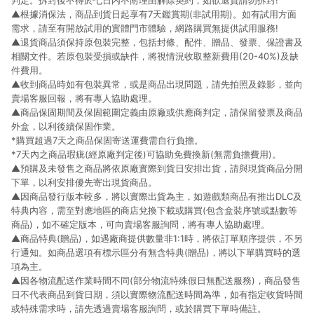
判定。拆封後不得於七日內不附理由解除契約，如欲退貨請勿拆封!
▲根據消保法，商品到貨日起享有7天鑑賞期(非試用期)。如有試用方面
需求，請至有開放試用的實體門市體驗，網路購買無提供試用服務!
▲退貨商品須保持原包裝完整，包括封條、配件、贈品、發票、保證書及
相關文件。若原包裝受損或缺件，將視情況收取整新費用(20-40%)及缺
件費用。
▲收到商品時如有包裝異常，或是商品出現問題，請先拍照及錄影，並向
賣場客服回報，將有專人協助處理。
▲商品保固期間及保固範圍定義由原廠或供應商判定，請保留發票及商品
外盒，以利後續保固作業。
*購買超過7天之商品保固寄送運費需自行負擔。
*7天內之商品瑕疵(經原廠判定後)可協助免費換新(無需負擔費用)。
▲預購及未發售之商品將依原廠實際到貨日安排出貨，請與現貨商品分開
下單，以利安排優先寄出現貨商品。
▲因商品發行版本較多，將以實際出貨為主，如遊戲類商品有推出DLC及
特典內容，需至對應地區的商店兌換下載或購買(包含盒裝序號或點數等
商品)，如不確定版本，可向賣場客服詢問，將有專人協助處理。
▲商品特典(贈品)，如遇廠商提供數量非1:1時，將依訂單順序提供，不另
行通知。如商品選項有標示區分有無含特典(贈品)，將以下單購買時的選
項為主。
▲因各物流配送作業時間不同(部分物流特殊假日無配送服務)，商品發售
日不代表商品到貨日期，須以實際物流配送時間為準，如有指定收貨時間
或特殊需求時，請先透過賣場客服詢問，或於購買下單時備註。