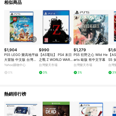
相似商品
$1,904
$990
$1,279
$1,
PS5 LEGO 樂高地平線
【AS電玩】 PS4 末日
PS5 狂野之心 Wild He
【A
大冒險 中文版 台灣公
之戰 Z WORLD WAR Z
arts 歐版 有中文字幕
S5
司貨
中文版
版 
Yahoo購物中心
台灣樂天市場
台灣樂天市場
台灣
0%
3%
3%
3
熱銷排行榜