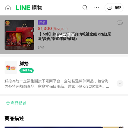
筆記
降價
$1,300
(降$1,100)
【卜蜂】綜合4口味 經典肉乾禮盒組 x2組(原
商品已停售
味/炭香/泰式檸檬/椒麻)
鮮拾
鮮拾
鮮拾為統一企業集團旗下電商平台，全站精選萬件商品，包含海
內外特色熱銷食品、家庭常備日用品、居家小物及3C家電等。全
站滿$399即享免運、限量破盤折價券天天有、新客再送驚喜購物
金!以最實在的價格、最完善的售後服務，讓你聰明找新鮮，天天
有好康。LINE好友招募中搜尋@10mart。 ＊特定 iPhone17 將不
商品描述
予回饋，回饋%數以LINE購物通知為主
商品描述