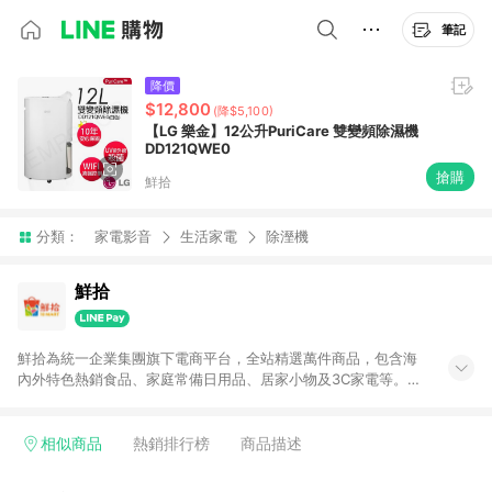
筆記
降價
$12,800
(降$5,100)
【LG 樂金】12公升PuriCare 雙變頻除濕機
DD121QWE0
搶購
鮮拾
分類：
家電影音
生活家電
除溼機
鮮拾
鮮拾為統一企業集團旗下電商平台，全站精選萬件商品，包含海
內外特色熱銷食品、家庭常備日用品、居家小物及3C家電等。全
站滿$399即享免運、限量破盤折價券天天有、新客再送驚喜購物
金!以最實在的價格、最完善的售後服務，讓你聰明找新鮮，天天
有好康。LINE好友招募中搜尋@10mart。 ＊特定 iPhone17 將不
相似商品
熱銷排行榜
商品描述
予回饋，回饋%數以LINE購物通知為主