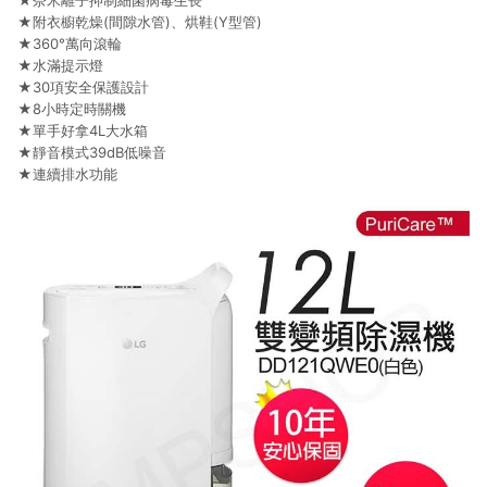
★奈米離子抑制細菌病毒生長
★附衣櫥乾燥(間隙水管)、烘鞋(Y型管)
★360°萬向滾輪
★水滿提示燈
★30項安全保護設計
★8小時定時關機
★單手好拿4L大水箱
★靜音模式39dB低噪音
★連續排水功能