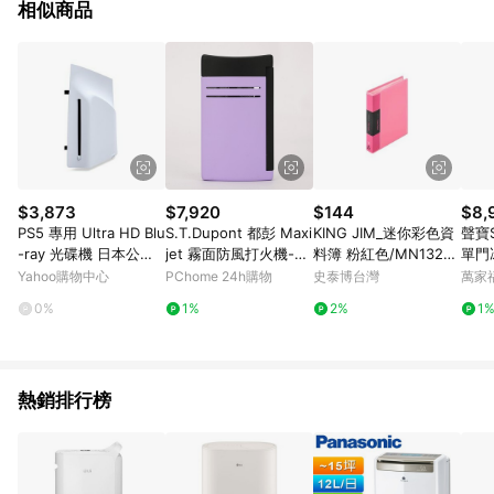
相似商品
$3,873
$7,920
$144
$8,
PS5 專用 Ultra HD Blu
S.T.Dupont 都彭 Maxi
KING JIM_迷你彩色資
聲寶
-ray 光碟機 日本公司
jet 霧面防風打火機-紫
料簿 粉紅色/MN132C-
單門
貨
丁香 020162
P
Yahoo購物中心
PChome 24h購物
史泰博台灣
萬家
0%
1%
2%
1
熱銷排行榜