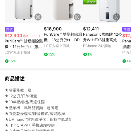
$18,900
$12,411
降價
降價
PuriCare™ 雙變頻除濕
Panasonic國際牌 12公
$12,900
$12
(降$3,000)
機 - 18公升(米) - DD1
升W-HEXS雙重高效除
PuriCare™ 雙變頻除濕
Pan
81MEE0
濕機F-Y24GX.
LG官方線上商城
PChome 24h購物
機 - 12公升(白) (無U
濕型除
VC) - 經典款 - DD121
Y24
LG官方線上商城
特力
15%
1%
QWK0
15%
1
商品描述
★省電能效一級
★12公升/日除濕量
★10年壓縮機/馬達保固
★壓縮機、馬達雙變頻，超省電
★衣物乾燥模式/靜音模式/智能除溼
★UV nano™紫外線淨化，保持空氣清新
★ThinQ APP可手機遠端控制