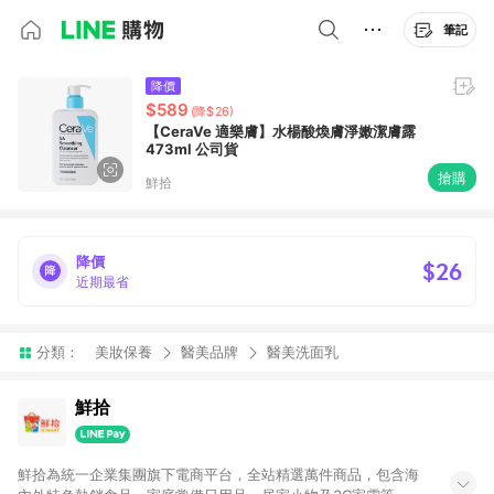
筆記
降價
$589
(降$26)
【CeraVe 適樂膚】水楊酸煥膚淨嫩潔膚露
473ml 公司貨
搶購
鮮拾
降價
$26
近期最省
分類：
美妝保養
醫美品牌
醫美洗面乳
鮮拾
鮮拾為統一企業集團旗下電商平台，全站精選萬件商品，包含海