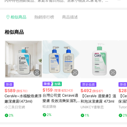
內外特色熱銷食品、家庭常備日用品、居家小物及3C家電等。全
站滿$399即享免運、限量破盤折價券天天有、新客再送驚喜購物
金!以最實在的價格、最完善的售後服務，讓你聰明找新鮮，天天
有好康。LINE好友招募中搜尋@10mart。 ＊特定 iPhone17 將不
相似商品
熱銷排行榜
商品描述
予回饋，回饋%數以LINE購物通知為主
相似商品
降價
歷史低價
降價
$159
$589
$492
$28
(雙重省$243)
(降$70)
(降$87)
台灣公司貨 Cerave適
CeraVe~水楊酸煥膚淨
【CeraVe 適樂膚】溫
【C
樂膚 長效清爽保濕乳4
嫩潔膚露(473ml)
和泡沫潔膚露 473ml
保濕
73ml/236ml
蝦皮購物
小三美日官網
UNIKCY優黎思
Tuto
2%
2%
1%
2