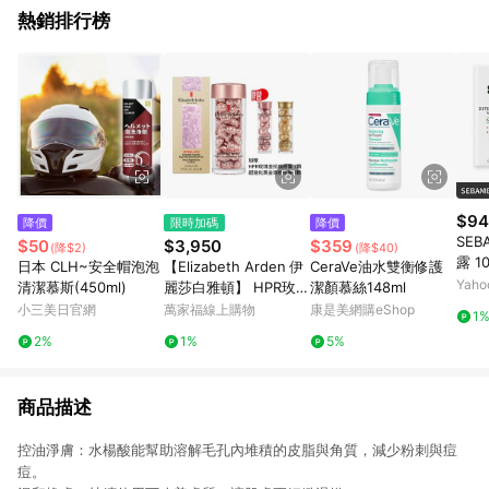
熱銷排行榜
$94
降價
限時加碼
降價
SEB
$50
$3,950
$359
(降$2)
(降$40)
露 1
日本 CLH~安全帽泡泡
【Elizabeth Arden 伊
CeraVe油水雙衡修護
Yah
清潔慕斯(450ml)
麗莎白雅頓】 HPR玫瑰
潔顏慕絲148ml
金抗痕膠囊 60顆 加贈1
小三美日官網
萬家福線上購物
康是美網購eShop
1
4顆
2%
1%
5%
商品描述
控油淨膚：水楊酸能幫助溶解毛孔內堆積的皮脂與角質，減少粉刺與痘
痘。