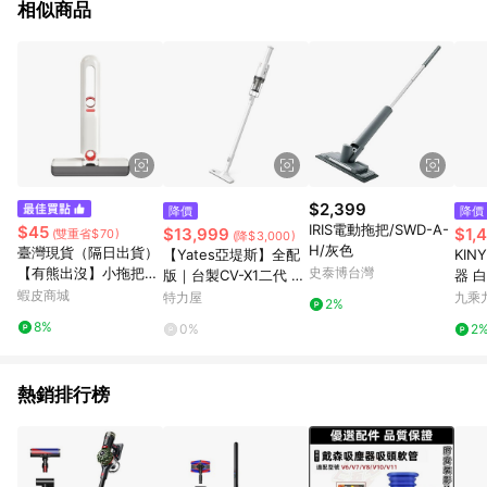
相似商品
$2,399
降價
降價
IRIS電動拖把/SWD-A-
$45
$13,999
$1,
(雙重省$70)
(降$3,000)
H/灰色
臺灣現貨（隔日出貨）
【Yates亞堤斯】全配
KI
【有熊出沒】小拖把迷
史泰博台灣
版｜台製CV-X1二代 發
器 白
你打掃神器/拖把/桌上
蝦皮商城
明專利 智慧氣旋無線吸
特力屋
九乘
2%
型打掃神器(K0192)
塵器 手持式吸塵器 可
8%
0%
2
拆卸電池 超強吸力珍珠
白
熱銷排行榜