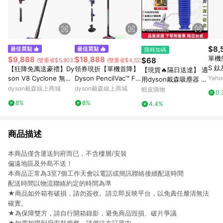
$8,
限時加碼
單機簡配版
$9,888
$18,888
$68
(雙重省$5,803)
(雙重省$4,523)
S 鈦灰吸 V3-DS / V3D
【狂降免萬送豪禮】Dy
領券現折【單機首降】
【現貨🔥隔日送達】 適
S 
son V8 Cyclone 無線
Dyson PencilVac™ Flu
Yah
用dyson戴森吸塵器 藍
吸塵器
ffycones 鉛筆吸塵器
dyson戴森線上商城
dyson戴森線上商城
色軟管v6 v7 v8 v10 v1
蝦皮購物
0.
1 v12 v15電動軟絨地板
8%
8%
4.4%
刷軟管
商品描述
本商品僅含運送到府而已，不含樓層/安裝
偏遠地區及外島不送！
本商品正常為3至7個工作天會以電話或簡訊聯絡後續配送時間
配送時間以物流聯絡約定的時間為準
★商品如外箱有破損，請勿簽收。請立即反映平台，以免責任釐清無法
確實。
★為保障雙方，請自行開箱錄影，避免商品毀損、破片爭議