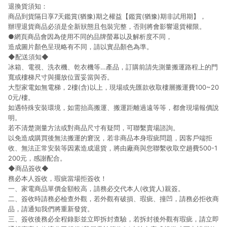
退換貨須知：
商品到貨隔日享7天鑑賞(猶豫)期之權益【鑑賞(猶豫)期非試用期】，
辦理退貨商品必須是全新狀態且包裝完整，否則將會影響退貨權限。
●網頁商品會因為使用不同的品牌螢幕以及解析度不同，
造成圖片顏色呈現略有不同，請以實品顏色為準。
◆配送須知◆
冰箱、電視、洗衣機、乾衣機等…產品，訂購前請先測量搬運路程上的門
寬或樓梯尺寸與擺放位置妥當與否。
大型家電如無電梯，2樓(含)以上，現場或先匯款收取樓層搬運費100~20
0元/樓。
如遇特殊安裝環境，如需抬高搬運、搬運距離過遠等等，都會現場報價說
明。
若不清楚測量方法或對商品尺寸有疑問，可聯繫賣場諮詢。
以免造成購買後無法搬運的窘況，若非商品本身瑕疵問題，因客戶端拒
收、無法正常安裝等因素造成退貨，將由廠商與您聯繫收取空趟費500-1
200元，感謝配合。
◆商品簽收◆
務必本人簽收，瑕疵當場拒簽收！
一、家電商品單價金額較高，請務必交代本人(收貨人)親簽。
二、簽收時請務必檢查外觀，若外觀有破損、瑕疵、撞凹，請務必拒收商
品，請通知我們將重新發貨。
三、簽收後務必全程錄影並立即拆封查驗，若拆封後外觀有瑕疵，請立即