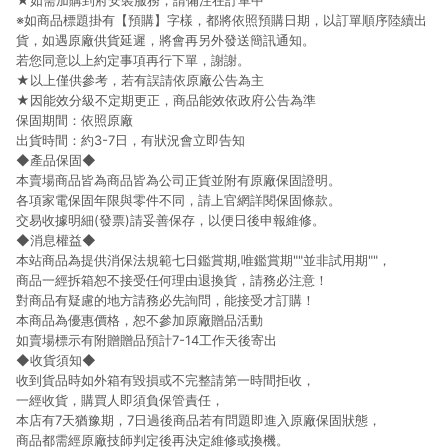
★如需加購到府安裝服務，請備注在訂單中
※如商品標題掛有【預購】字樣，都將依照預購日期，以訂單順序陸續出
貨，如遇原廠供貨延遲，將會再另外發送簡訊通知。
若您同意以上約定事項再行下單，謝謝。
★以上僅供參考，若有誤請依原廠公告為主
★因能效分級不定期更正，商品能效依政府公告為準
保固期間：依照原廠
出貨時間：約3-7日，有狀況會立即告知
◆產品保固◆
本賣場商品皆為商品皆為公司正貨並附有原廠保固證明。
各項家電保固年限與零件不同，請上官網詳閱保固條款。
交易收據明細(發票)請妥善保存，以便日後申報維修。
◆消息權益◆
本站商品為提供消保法規範七日鑑賞期,唯鑑賞期""並非試用期""，
商品一經拆箱恕不接受任何理由退換貨，請務必注意！
對商品有疑慮的地方請務必先詢問，能接受才訂購！
本商品為優惠價格，恕不參加原廠贈品活動
如賣場標示有附贈贈品預計7-14工作天後寄出
◆收貨須知◆
收到貨品時如外箱有毀損或不完整請第一時間拒收，
一經收貨，購買人即須負保管責任，
本店有7天猶豫期，7日過後商品若有問題即進入原廠保固狀態，
商品都需經原廠技師判定後再決定維修或換機。