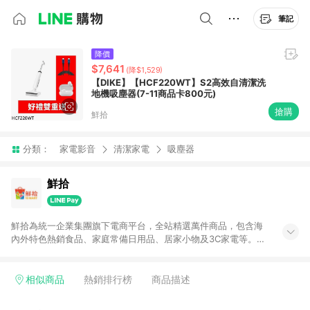
筆記
降價
$7,641
(降$1,529)
【DIKE】【HCF220WT】S2高效自清潔洗
地機吸塵器(7-11商品卡800元)
搶購
鮮拾
分類：
家電影音
清潔家電
吸塵器
鮮拾
鮮拾為統一企業集團旗下電商平台，全站精選萬件商品，包含海
內外特色熱銷食品、家庭常備日用品、居家小物及3C家電等。全
站滿$399即享免運、限量破盤折價券天天有、新客再送驚喜購物
金!以最實在的價格、最完善的售後服務，讓你聰明找新鮮，天天
有好康。LINE好友招募中搜尋@10mart。 ＊特定 iPhone17 將不
相似商品
熱銷排行榜
商品描述
予回饋，回饋%數以LINE購物通知為主