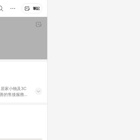
筆記
居家小物及3C
完善的售後服務，
%數以LINE購物