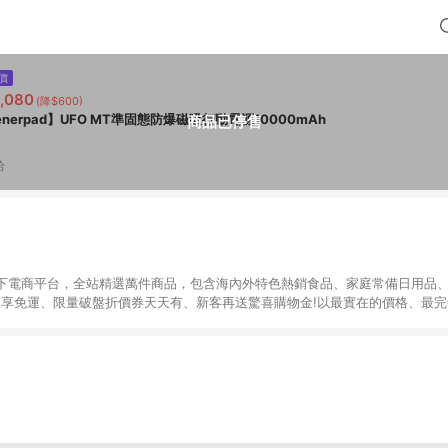
價
,080
(降$600)
enerpad】UFO MT準固態防爆磁吸行動電源10000mAh
商品已停售
拾
下電商平台，全站精選萬件商品，包含海內外特色熱銷食品、家庭常備日用品、
9即享免運、限量破盤折價券天天有、新客再送驚喜購物金!以最實在的價格、最
康。LINE好友招募中搜尋@10mart。 ＊特定 iPhone17 將不予回饋，回饋