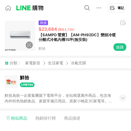
筆記
降價
$23,684
(降$4,736)
【SAMPO 聲寶】【AM-PH92DC】變頻冷暖
分離式冷氣內機15坪(無安裝)
搶購
鮮拾
分類：
家電影音
生活家電
冷氣空調
鮮拾
鮮拾為統一企業集團旗下電商平台，全站精選萬件商品，包含海
內外特色熱銷食品、家庭常備日用品、居家小物及3C家電等。全
站滿$399即享免運、限量破盤折價券天天有、新客再送驚喜購物
金!以最實在的價格、最完善的售後服務，讓你聰明找新鮮，天天
有好康。LINE好友招募中搜尋@10mart。 ＊特定 iPhone17 將不
相似商品
熱銷排行榜
商品描述
予回饋，回饋%數以LINE購物通知為主