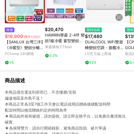
$20,470
降價
限時加碼
限時
HAWRIN華菱 2-4坪 變
$16,900
$17,480
$13
(降$1,000)
頻1級冷暖 窗型變頻系
【SANLUX 台灣三洋】
DUALCOOL WiFi雙迴
【C
列 RNL-29IHU-左吹
東森購物 ETMall
《冷暖型》變頻分離式
轉變頻空調 - 旗艦冷暖
GOLF
空調 SAE-V28HR3/SA
型_5.2kW 室內機_建議
8.5
PChome 24h購物
LG官方線上商城
蝦皮
0.5%
C-V28HR3
適用坪數約6-9坪 (此
空氣
1%
15%
3.
產品含室內機，室外機
須另購) - LSN52DHP
M
商品描述
本商品僅含運送到府而已，不含樓層/安裝
偏遠地區及外島不送！
本商品正常為3至7個工作天會以電話或簡訊聯絡後續配送時間
配送時間以物流聯絡約定的時間為準
★商品如外箱有破損，請勿簽收。請立即反映平台，以免責任釐清無法
確實。
★為保障雙方，請自行開箱錄影，避免商品毀損、破片爭議