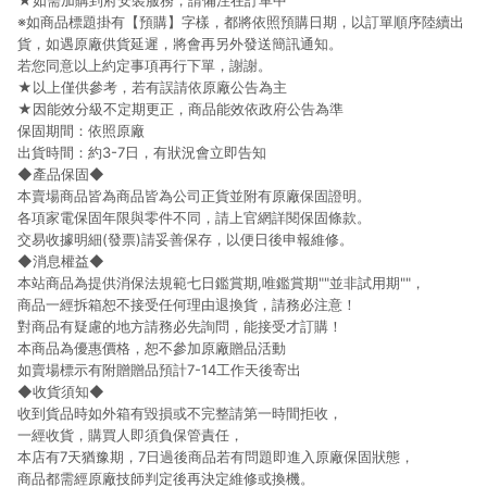
★如需加購到府安裝服務，請備注在訂單中
※如商品標題掛有【預購】字樣，都將依照預購日期，以訂單順序陸續出
貨，如遇原廠供貨延遲，將會再另外發送簡訊通知。
若您同意以上約定事項再行下單，謝謝。
★以上僅供參考，若有誤請依原廠公告為主
★因能效分級不定期更正，商品能效依政府公告為準
保固期間：依照原廠
出貨時間：約3-7日，有狀況會立即告知
◆產品保固◆
本賣場商品皆為商品皆為公司正貨並附有原廠保固證明。
各項家電保固年限與零件不同，請上官網詳閱保固條款。
交易收據明細(發票)請妥善保存，以便日後申報維修。
◆消息權益◆
本站商品為提供消保法規範七日鑑賞期,唯鑑賞期""並非試用期""，
商品一經拆箱恕不接受任何理由退換貨，請務必注意！
對商品有疑慮的地方請務必先詢問，能接受才訂購！
本商品為優惠價格，恕不參加原廠贈品活動
如賣場標示有附贈贈品預計7-14工作天後寄出
◆收貨須知◆
收到貨品時如外箱有毀損或不完整請第一時間拒收，
一經收貨，購買人即須負保管責任，
本店有7天猶豫期，7日過後商品若有問題即進入原廠保固狀態，
商品都需經原廠技師判定後再決定維修或換機。