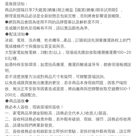
退換貨須知：
商品到貨隔日享7天鑑賞(猶豫)期之權益【鑑賞(猶豫)期非試用期】，
辦理退貨商品必須是全新狀態且包裝完整，否則將會影響退貨權限。
●網頁商品會因為使用不同的品牌螢幕以及解析度不同，
造成圖片顏色呈現略有不同，請以實品顏色為準。
◆配送須知◆
冰箱、電視、洗衣機、乾衣機等…產品，訂購前請先測量搬運路程上的門
寬或樓梯尺寸與擺放位置妥當與否。
大型家電如無電梯，2樓(含)以上，現場或先匯款收取樓層搬運費100~20
0元/樓。
如遇特殊安裝環境，如需抬高搬運、搬運距離過遠等等，都會現場報價說
明。
若不清楚測量方法或對商品尺寸有疑問，可聯繫賣場諮詢。
以免造成購買後無法搬運的窘況，若非商品本身瑕疵問題，因客戶端拒
收、無法正常安裝等因素造成退貨，將由廠商與您聯繫收取空趟費500-1
200元，感謝配合。
◆商品簽收◆
務必本人簽收，瑕疵當場拒簽收！
一、家電商品單價金額較高，請務必交代本人(收貨人)親簽。
二、簽收時請務必檢查外觀，若外觀有破損、瑕疵、撞凹，請務必拒收商
品，請通知我們將重新發貨。
三、簽收後務必全程錄影並立即拆封查驗，若拆封後外觀有瑕疵，請立即