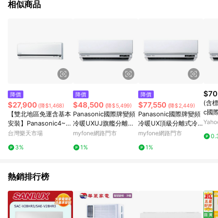
相似商品
$70
降價
降價
降價
(含標
$27,900
$48,500
$77,550
(降$1,468)
(降$5,499)
(降$2,449)
c國
【雙北地區免運含基本
Panasonic國際牌變頻
Panasonic國際牌變頻
級分
Yah
安裝】Panasonic4~5
冷暖UXUJ旗艦分離式
冷暖UX頂級分離式冷
UX7
坪K標準系列2.8kW變
冷氣8坪CS-UX50FA2-
氣13坪CS-UX80FA2-
台灣樂天市場
myfone網路門市
myfone網路門市
0.
HA2
頻冷暖/冷專分離式家
CU-UJ50BHA2(含標
CU-UX80FHA2(含標
3%
1%
1%
用冷氣(CU-K28FHA2/
準安裝)
準安裝)
CU-K28FCA2)
熱銷排行榜