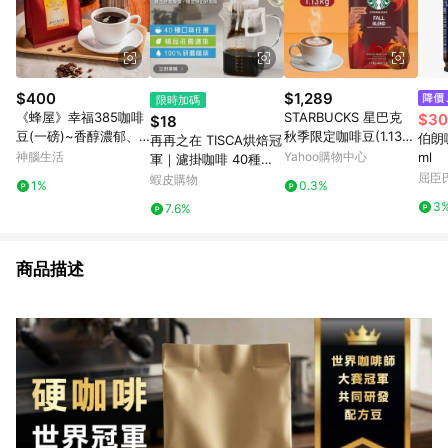
$400
$1,289
限時加碼
《蜂屋》幸福385咖啡
STARBUCKS 星巴克
$30
$18
豆(一磅)~香醇濃郁、
秋季限定咖啡豆(1.13公
伯朗
再再之在 TISCA烘焙冠
柔滑順口、口感極佳
斤)
神腦生活
Yahoo購物中心
ml
軍｜濾掛咖啡 40種口
味任選 精品莊園濾掛
屈臣氏
蝦皮購物
1%
0.3%
耳掛咖啡 耳掛式咖啡
3
7.6%
濾掛式咖啡 咖啡包 黑
咖啡
商品描述