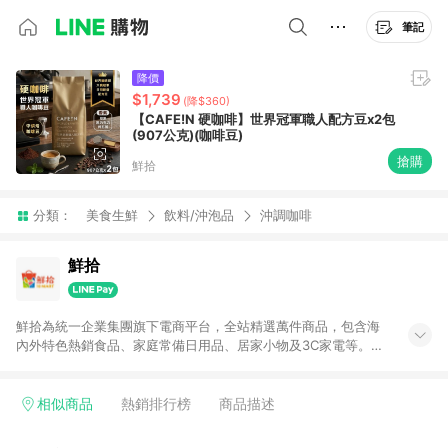
筆記
降價
$1,739
(降$360)
【CAFE!N 硬咖啡】世界冠軍職人配方豆x2包
(907公克)(咖啡豆)
搶購
鮮拾
分類：
美食生鮮
飲料/沖泡品
沖調咖啡
鮮拾
鮮拾為統一企業集團旗下電商平台，全站精選萬件商品，包含海
內外特色熱銷食品、家庭常備日用品、居家小物及3C家電等。全
站滿$399即享免運、限量破盤折價券天天有、新客再送驚喜購物
金!以最實在的價格、最完善的售後服務，讓你聰明找新鮮，天天
有好康。LINE好友招募中搜尋@10mart。 ＊特定 iPhone17 將不
相似商品
熱銷排行榜
商品描述
予回饋，回饋%數以LINE購物通知為主