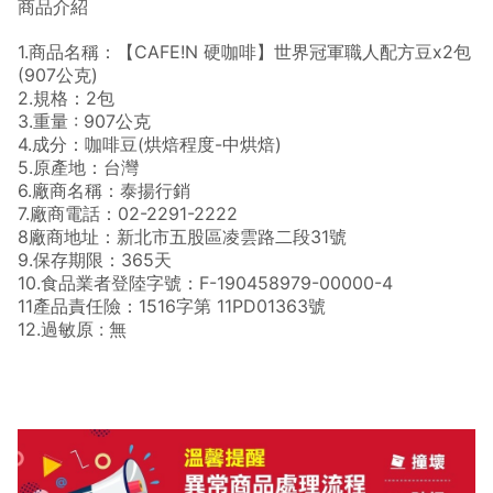
商品介紹
1.商品名稱：【CAFE!N 硬咖啡】世界冠軍職人配方豆x2包
(907公克)
2.規格：2包
3.重量 : 907公克
4.成分：咖啡豆(烘焙程度-中烘焙)
5.原產地：台灣
6.廠商名稱：泰揚行銷
7.廠商電話：02-2291-2222
8廠商地址：新北市五股區凌雲路二段31號
9.保存期限：365天
10.食品業者登陸字號：F-190458979-00000-4
11產品責任險：1516字第 11PD01363號
12.過敏原 : 無