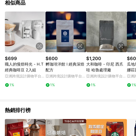
相似商品
$699
$600
$1,200
$60
職人的慢焙時光 - H.T
孵珈琲洋館 I 經典深焙
大和咖啡 - 印尼 西爪
瓜地
經典咖啡豆 2入組
配方
哇 哈魯處理廠
娜莊
亞洲跨境設計購物平台
亞洲跨境設計購物平台
亞洲跨境設計購物平台
亞洲
Pinkoi
Pinkoi
Pinkoi
Pinko
1%
1%
1%
1
熱銷排行榜