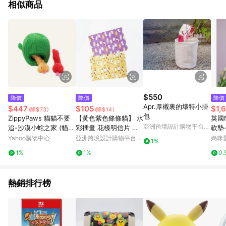
相似商品
$550
降價
降價
降價
Apr.厚襯裏的壞特小掛
$447
$105
$1,
(降$73)
(降$14)
包
ZippyPaws 貓貓不要
【黃色紫色條條貓】 水
英國N
亞洲跨境設計購物平台
追-沙漠小蛇之家 (貓咪
彩插畫 花樣明信片 一
軟墊
Pinkoi
玩具 貓草玩具 貓薄荷)
套全兩款 可愛 站立
灰底
Yahoo購物中心
亞洲跨境設計購物平台
媽咪
1%
Pinkoi
1%
1%
0.
熱銷排行榜