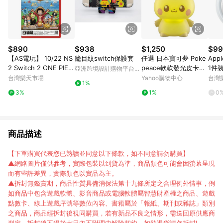
$890
$938
$1,250
$99
【AS電玩】 10/22 NS
籠目紋switch保護套
任選 日本寶可夢 Poke
Appl
2 Switch 2 ONE PIEC
peace軟軟發光皮卡丘
1件
亞洲跨境設計購物平台
E 海洋盛宴 (海賊王開
PC27009
PP
Pinkoi
台灣樂天市場
Yahoo購物中心
台灣
1%
餐廳) 中文版
領券
3%
1%
0
商品描述
【下單購買代表您已熟讀並同意以下條款，如不同意請勿購買】
▲網路圖片僅供參考，實際包裝以到貨為準，商品顏色可能會因螢幕呈現
而有些許差異，實際顏色以實品為主。
▲拆封無鑑賞期，商品性質具備消保法第十九條所定之合理例外情事，例
如商品中包含遊戲軟體、影音商品或電腦軟體屬智慧財產權之商品、遊戲
點數卡、線上遊戲序號等數位內容、書籍屬於「報紙、期刊或雜誌」類別
之商品，商品經拆封後視同購買，若有新品不良之情形，需送回原供應商