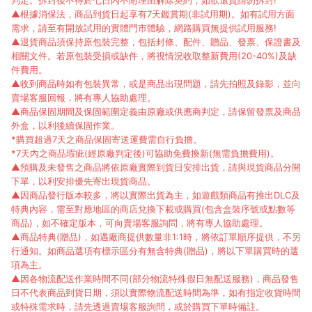
判定。拆封後不得於七日內不附理由解除契約，如欲退貨請勿拆封!
▲根據消保法，商品到貨日起享有7天鑑賞期(非試用期)。如有試用方面
需求，請至有開放試用的實體門市體驗，網路購買無提供試用服務!
▲退貨商品須保持原包裝完整，包括封條、配件、贈品、發票、保證書及
相關文件。若原包裝受損或缺件，將視情況收取整新費用(20-40%)及缺
件費用。
▲收到商品時如有包裝異常，或是商品出現問題，請先拍照及錄影，並向
賣場客服回報，將有專人協助處理。
▲商品保固期間及保固範圍定義由原廠或供應商判定，請保留發票及商品
外盒，以利後續保固作業。
*購買超過7天之商品保固寄送運費需自行負擔。
*7天內之商品瑕疵(經原廠判定後)可協助免費換新(無需負擔費用)。
▲預購及未發售之商品將依原廠實際到貨日安排出貨，請與現貨商品分開
下單，以利安排優先寄出現貨商品。
▲因商品發行版本較多，將以實際出貨為主，如遊戲類商品有推出DLC及
特典內容，需至對應地區的商店兌換下載或購買(包含盒裝序號或點數等
商品)，如不確定版本，可向賣場客服詢問，將有專人協助處理。
▲商品特典(贈品)，如遇廠商提供數量非1:1時，將依訂單順序提供，不另
行通知。如商品選項有標示區分有無含特典(贈品)，將以下單購買時的選
項為主。
▲因各物流配送作業時間不同(部分物流特殊假日無配送服務)，商品發售
日不代表商品到貨日期，須以實際物流配送時間為準，如有指定收貨時間
或特殊需求時，請先透過賣場客服詢問，或於購買下單時備註。