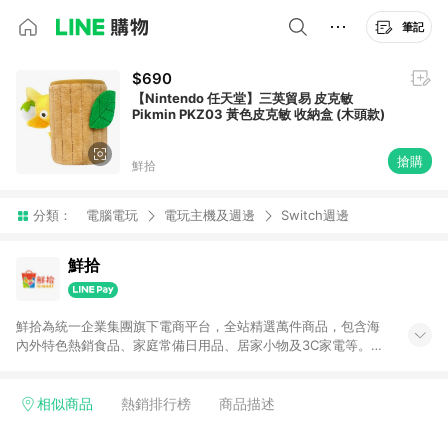
筆記
$690
【Nintendo 任天堂】三英貿易 皮克敏
Pikmin PKZ03 黃色皮克敏 收納盒 (木頭款)
搶購
鮮拾
分類：
電腦電玩
電玩主機及週邊
Switch週邊
鮮拾
鮮拾為統一企業集團旗下電商平台，全站精選萬件商品，包含海
內外特色熱銷食品、家庭常備日用品、居家小物及3C家電等。全
站滿$399即享免運、限量破盤折價券天天有、新客再送驚喜購物
金!以最實在的價格、最完善的售後服務，讓你聰明找新鮮，天天
有好康。LINE好友招募中搜尋@10mart。 ＊特定 iPhone17 將不
相似商品
熱銷排行榜
商品描述
予回饋，回饋%數以LINE購物通知為主