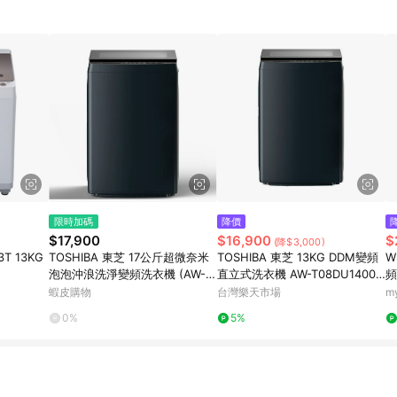
限時加碼
降價
$17,900
$16,900
$
(降$3,000)
3T 13KG
TOSHIBA 東芝 17公斤超微奈米
TOSHIBA 東芝 13KG DDM變頻
W
泡泡沖浪洗淨變頻洗衣機 (AW-T
直立式洗衣機 AW-T08DU1400L
頻
08DU1800MTA（MG）)
TA(MK) 莫蘭迪灰
蝦皮購物
台灣樂天市場
m
0%
5%