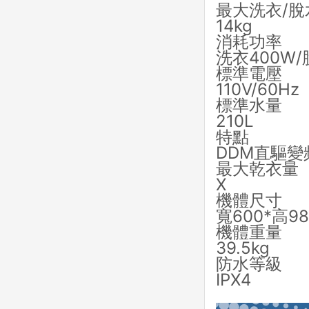
最大洗衣/脫
14kg
消耗功率
洗衣400W/
標準電壓
110V/60Hz
標準水量
210L
特點
DDM直驅變
最大乾衣量
X
機體尺寸
寬600*高98
機體重量
39.5kg
防水等級
IPX4