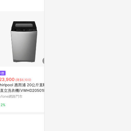
降價
降價
降價
23,900
$30,268
$34,021
(降$6,100)
(降$100)
(降$
hirlpool 惠而浦 20公斤直驅變
【HITACHI 日立】25KG 變頻直
HITACHI 日
直立洗衣機(VWHD20501BG)
立式洗衣機 星燦銀｜含基本安裝
立洗脫烘洗衣機 
【三井3C】
yfone網路門市
台灣樂天市場
特力屋
2%
5%
0%