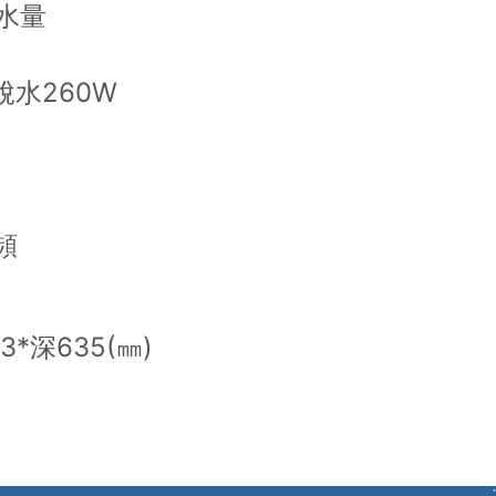
水量
脫水260W
頻
3*深635(㎜)