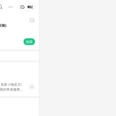
筆記
安裝)
搶購
居家小物及3C
完善的售後服務，
%數以LINE購物