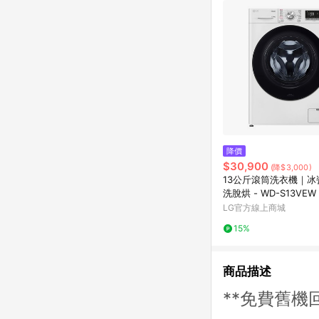
降價
$30,900
(降$3,000)
13公斤滾筒洗衣機｜冰
洗脫烘 - WD-S13VEW
LG官方線上商城
15%
商品描述
**免費舊機