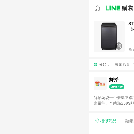
$1
【
鮮
分類：
家電影音
鮮拾
鮮拾為統一企業集團旗
家電等。全站滿$39
讓你聰明找新鮮，天天有好
通知為主
相似商品
熱銷