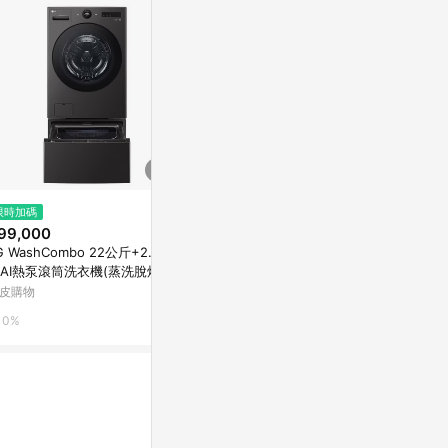
$15,900
限時加碼
歷史低價
送7-11商品卡800元★聲寶15公
99,000
$13,869
(降$
斤變頻典雅粉洗衣機ES-P15DV-
G WashCombo 22公斤+2.5公
HERAN禾聯
P1
東森購物 ETMall
AI熱泵滾筒洗衣機(蒸洗脫烘)
筒變頻洗衣機H
D-S22FHDB+WT-SD250HB
皮購物
Yahoo購物中
0.5%
0%
0.3%