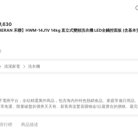
1,630
HERAN 禾聯】HWM-14J1V 14kg 直立式變頻洗衣機 LED全觸控面板 (含基本
拾
清潔家電
洗衣機
下電商平台，全站精選萬件商品，包含海內外特色熱銷食品、家庭常備日用品、
9即享免運、限量破盤折價券天天有、新客再送驚喜購物金!以最實在的價格、最
康。LINE好友招募中搜尋@10mart。 ＊特定 iPhone17 將不予回饋，回饋
排行榜
商品描述