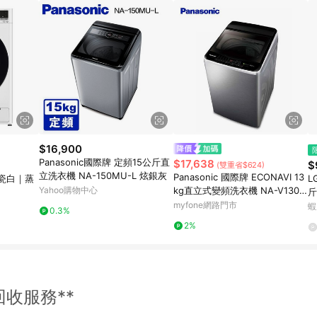
$16,900
Panasonic國際牌 定頻15公斤直
$17,638
$
(雙重省$624)
立洗衣機 NA-150MU-L 炫銀灰
Panasonic 國際牌 ECONAVI 13
瓷白｜蒸
L
Yahoo購物中心
kg直立式變頻洗衣機 NA-V130L
斤
BS-S -含基本安裝+舊機回收
myfone網路門市
W
蝦
0.3%
2%
回收服務**