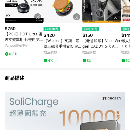
$750
限時加碼
限時加碼
限時
【POK】DOT Ultra 磁
$420
$150
$14
吸支架車用手機架 第五
【Wakcas】支架｜漢
【老爸印印】VolksWa
懶人
代 奈米膠
Yahoo購物中心
堡王磁吸手機支架 iPh
gen CADDY 5代 A柱
可折疊
one Magsafe 磁吸支
支架 手機架 支架 導航
支架 懸臂支架 懶人神
蝦皮購物
蝦皮購物
蝦皮
0.3%
架 氣囊支架 強力磁吸
LUFI 路飛支架 列印 福
器 
4%
8%
6
伸縮支架 手機架
斯 車宿
萬向
商品描述