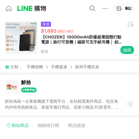
筆記
降價
$1,680
(降$1,680)
【CHOZEN】10000mAh防爆超薄固態行動
電源｜旅行可登機｜磁吸可充手錶耳機｜ 鋁合
金旋轉支架
搶購
鮮拾
分類：
手機相機
手機週邊
家用手機支架
鮮拾
鮮拾為統一企業集團旗下電商平台，全站精選萬件商品，包含海
內外特色熱銷食品、家庭常備日用品、居家小物及3C家電等。全
站滿$399即享免運、限量破盤折價券天天有、新客再送驚喜購物
金!以最實在的價格、最完善的售後服務，讓你聰明找新鮮，天天
有好康。LINE好友招募中搜尋@10mart。 ＊特定 iPhone17 將不
相似商品
熱銷排行榜
商品描述
予回饋，回饋%數以LINE購物通知為主