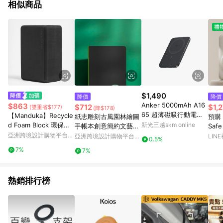
相似商品
$1,490
降價
降價
Anker 5000mAh A16
$863
$712
$1,
(雙重省$177)
(降$178)
65 超薄磁吸行動電源
【Manduka】Recycle
紙志雕刻古風園林繪圖
預購
Q
d Foam Block 環保瑜
新光三越skm online
手帳本創意簡約文藝精
Sa
珈磚 50D - Thunder
亞洲跨境設計購物平台
緻日記本畢業禮物記
自帶
亞洲跨境設計購物平台
LIN
0.5%
Pinkoi
任選
Pinkoi
7%
7%
熱銷排行榜