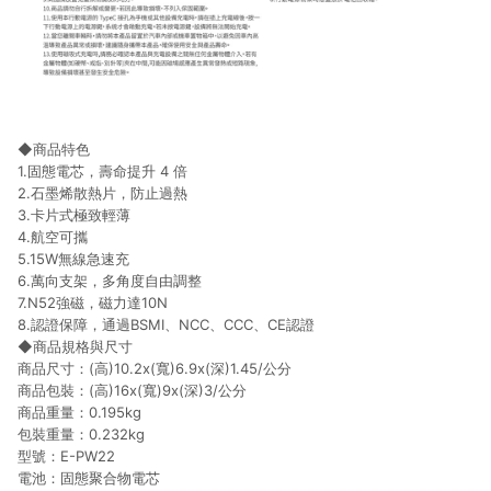
◆商品特色
1.固態電芯，壽命提升 4 倍
2.石墨烯散熱片，防止過熱
3.卡片式極致輕薄
4.航空可攜
5.15W無線急速充
6.萬向支架，多角度自由調整
7.N52強磁，磁力達10N
8.認證保障，通過BSMI、NCC、CCC、CE認證
◆商品規格與尺寸
商品尺寸：(高)10.2x(寬)6.9x(深)1.45/公分
商品包裝：(高)16x(寬)9x(深)3/公分
商品重量：0.195kg
包裝重量：0.232kg
型號：E-PW22
電池：固態聚合物電芯