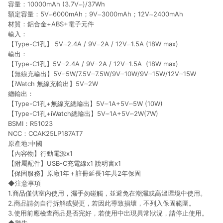
容量：10000mAh (3.7V⎓)/37Wh
額定容量：5V⎓6000mAh；9V⎓3000mAh；12V⎓2400mAh
材質：鋁合金+ABS+電子元件
輸入：
【Type-C1孔】 5V⎓2.4A / 9V⎓2A / 12V⎓1.5A (18W max)
輸出：
【Type-C1孔】5V⎓2.4A / 9V⎓2A / 12V⎓1.5A (18W max)
【無線充輸出】5V⎓5W/7.5V⎓7.5W/9V⎓10W/9V⎓15W/12V⎓15W
【iWatch 無線充輸出】5V⎓2W
總輸出：
【Type-C1孔+無線充總輸出】5V⎓1A+5V⎓5W (10W)
【Type-C1孔+iWatch總輸出】5V⎓1A+5V⎓2W(7W)
BSMI：R51023
NCC：CCAK25LP187AT7
原產地:中國
【內容物】行動電源x1
【附屬配件】USB-C充電線x1 說明書x1
【保固服務】原廠1年＋註冊延長1年共2年保固
◆注意事項
1.商品僅供室內使用，濕手勿碰觸，並避免在潮濕或高溫環境中使用。
2.商品請勿自行拆解或變更，若因此導致損壞，不列入保固範圍。
3.使用前應檢查商品是否完好，若使用中出現異常狀況，請停止使用。