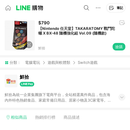
筆記
$790
【Nintendo 任天堂】TAKARATOMY 戰鬥陀
螺 X BX-48 隨機強化組 Vol.09 (隨機款)
搶購
鮮拾
分類：
電腦電玩
遊戲與軟體類
Switch遊戲
鮮拾
鮮拾為統一企業集團旗下電商平台，全站精選萬件商品，包含海
內外特色熱銷食品、家庭常備日用品、居家小物及3C家電等。全
站滿$399即享免運、限量破盤折價券天天有、新客再送驚喜購物
金!以最實在的價格、最完善的售後服務，讓你聰明找新鮮，天天
有好康。LINE好友招募中搜尋@10mart。 ＊特定 iPhone17 將不
相似商品
熱銷排行榜
商品描述
予回饋，回饋%數以LINE購物通知為主