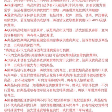
判定。拆封後不得於七日內不附理由解除契約，如欲退貨請勿拆封!
▲根據消保法，商品到貨日起享有7天鑑賞期(非試用期)。如有試用方面
需求，請至有開放試用的實體門市體驗，網路購買無提供試用服務!
▲退貨商品須保持原包裝完整，包括封條、配件、贈品、發票、保證書及
相關文件。若原包裝受損或缺件，將視情況收取整新費用(20-40%)及缺
件費用。
▲收到商品時如有包裝異常，或是商品出現問題，請先拍照及錄影，並向
賣場客服回報，將有專人協助處理。
▲商品保固期間及保固範圍定義由原廠或供應商判定，請保留發票及商品
外盒，以利後續保固作業。
*購買超過7天之商品保固寄送運費需自行負擔。
*7天內之商品瑕疵(經原廠判定後)可協助免費換新(無需負擔費用)。
▲預購及未發售之商品將依原廠實際到貨日安排出貨，請與現貨商品分開
下單，以利安排優先寄出現貨商品。
▲因商品發行版本較多，將以實際出貨為主，如遊戲類商品有推出DLC及
特典內容，需至對應地區的商店兌換下載或購買(包含盒裝序號或點數等
商品)，如不確定版本，可向賣場客服詢問，將有專人協助處理。
▲商品特典(贈品)，如遇廠商提供數量非1:1時，將依訂單順序提供，不另
行通知。如商品選項有標示區分有無含特典(贈品)，將以下單購買時的選
項為主。
▲因各物流配送作業時間不同(部分物流特殊假日無配送服務)，商品發售
日不代表商品到貨日期，須以實際物流配送時間為準，如有指定收貨時間
或特殊需求時，請先透過賣場客服詢問，或於購買下單時備註。