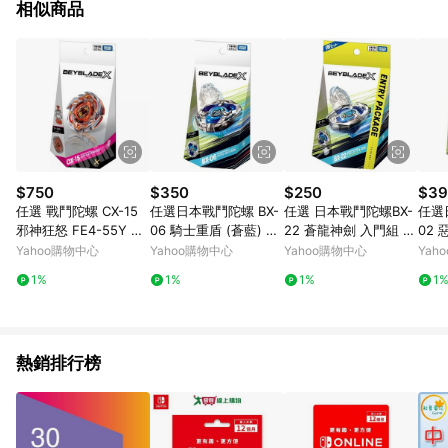
相似商品
$750
$350
$250
$39
任選 戰鬥陀螺 CX-15
任選日本戰鬥陀螺 BX-
任選 日本戰鬥陀螺BX-
任選
邪神狂怒 FE4-55Y 右
06 騎士重盾 (蒼藍) BB
22 蒼龍神劍 入門組 B
02 
旋 BB09615 BEYBLAD
91048 BEYBLADE X
EYBLADE X BB91308
BEY
Yahoo購物中心
Yahoo購物中心
Yahoo購物中心
Yah
E X
貨公司貨
1%
1%
1%
1
熱銷排行榜