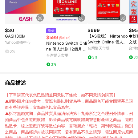
$30
$699
$95
降價
GASH30點
【AS電玩】 Nintendo
●秋
$599
(降$12)
Switch Online 個人計
文版
Yahoo購物中心
Nintendo Switch Onli
劃 12 個月 實體票卡 N
台灣樂天市場
台灣
ne 個人計劃 12個月 實
0%
SO 任天堂網路會員
體序號卡【愛買】
台灣樂天市場
3%
3
3%
商品描述
【下單購買代表您已熟讀並同意以下條款，如不同意請勿購買】
▲網路圖片僅供參考，實際包裝以到貨為準，商品顏色可能會因螢幕呈現
而有些許差異，實際顏色以實品為主。
▲拆封無鑑賞期，商品性質具備消保法第十九條所定之合理例外情事，例
如商品中包含遊戲軟體、影音商品或電腦軟體屬智慧財產權之商品、遊戲
點數卡、線上遊戲序號等數位內容、書籍屬於「報紙、期刊或雜誌」類別
之商品，商品經拆封後視同購買，若有新品不良之情形，需送回原供應商