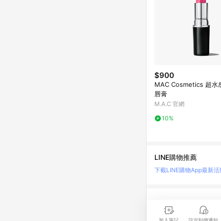
$900
MAC Cosmetics 
唇膏
M.A.C 官網
10%
LINE購物推薦
下載LINE購物App
最新活
LINE 購物是匯集購
時間差，請務必點擊商品
加入筆記
設定到價通知