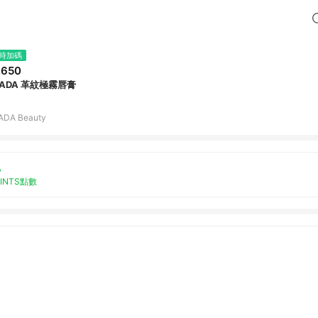
時加碼
,650
RADA 革紋極霧唇膏
ADA Beauty
%
OINTS點數