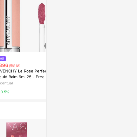
降價
降價
降價
896
$1,298
$1,189
(降$18)
(降$26)
(降$24
IVENCHY Le Rose Perfecto
Yves Saint Laurent Loveshine
GIVENCHY Le
quid Balm 6ml 25 - Free Red
Candy Glaze Lip Gloss Stick 3.
2.8g 303 - S
2g 4 - Nude Pleasure
centual
Escentual
Escentual
0.5%
0.5%
0.5%