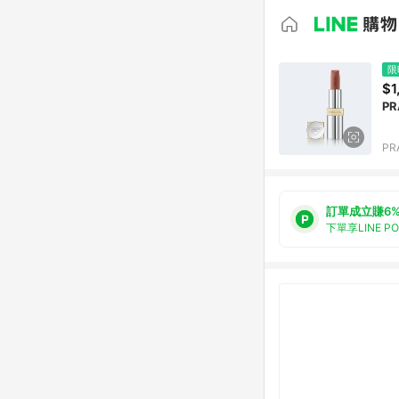
限
$1
P
PR
訂單成立賺6
下單享LINE P