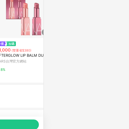
$1,799
$1,600
CHANEL 香奈兒 超炫耀持色唇
Dior 迪奧 癮
1,000
(雙重省$380)
萃 4.5ml+3.5ml (182/186/188/1
選
FTERGLOW LIP BALM DUO
92/194/196) 多色可選
Yahoo購物中心
Yahoo購物中
ARS台灣官方網站
1%
1%
8%
品推薦，商品資料更新會有