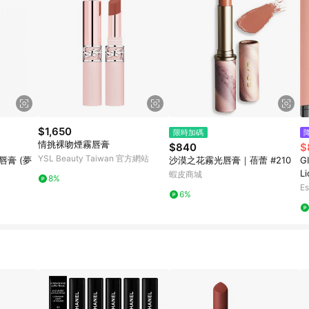
$1,650
限時加碼
情挑裸吻煙霧唇膏
$840
$
YSL Beauty Taiwan 官方網站
潤唇膏 (夢
沙漠之花霧光唇膏｜蓓蕾 #210
G
Li
蝦皮商城
8%
Es
6%