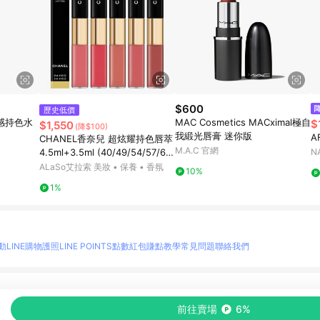
$600
歷史低價
超水感持色水
MAC Cosmetics MACximal極自
$
$1,550
(降$100)
我緞光唇膏 迷你版
A
CHANEL香奈兒 超炫耀持色唇萃
M.A.C 官網
4.5ml+3.5ml (40/49/54/57/69/
N
154/174/176/182/186/188/192)
ALaSo艾拉索 美妝 • 保養 • 香氛
10%
1%
動
LINE購物護照
LINE POINTS點數紅包
賺點教學
常見問題
聯絡我們
物情報與商品資訊的整合性平台，並依購物情報中的趨勢與風格做合作網路商家的延伸商
前往賣場
6%
至各合作網路商家，確認現售價與購物條件，一切資訊以合作廠商網頁為準。