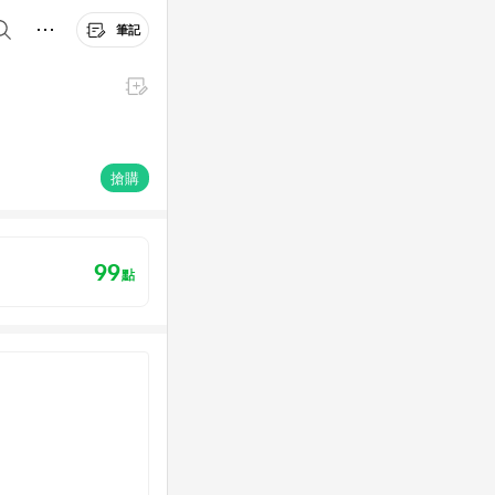
筆記
搶購
99
點