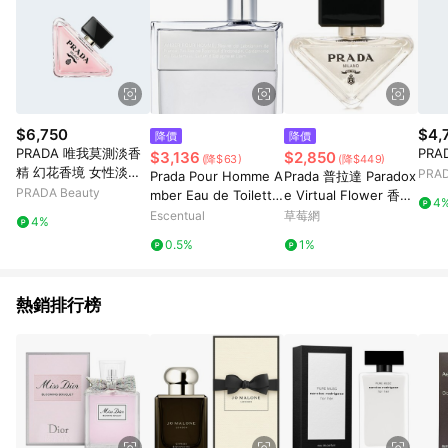
$6,750
$4,
降價
降價
PRADA 唯我莫測淡香
PRA
$3,136
$2,850
(降$63)
(降$449)
精 幻花香境 女性淡香
PRAD
Prada Pour Homme A
Prada 普拉達 Paradox
精
PRADA Beauty
mber Eau de Toilette
e Virtual Flower 香水
4
Spray 100ml
30ml/1oz-香水
Escentual
草莓網
4%
0.5%
1%
熱銷排行榜