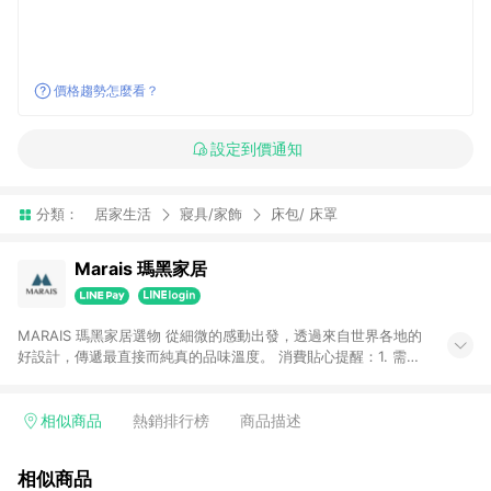
價格趨勢怎麼看？
設定到價通知
分類：
居家生活
寢具/家飾
床包/ 床罩
Marais 瑪黑家居
MARAIS 瑪黑家居選物 從細微的感動出發，透過來自世界各地的
好設計，傳遞最直接而純真的品味溫度。 消費貼心提醒：1. 需透
過LINE購物前往瑪黑家居官網消費，並在同一瀏覽器於24小時內
結帳，方才可享有LINE POINTS回饋資格。 2. 若使用瑪黑家居
APP下單，將不符合贈點資格。 3. 點數將於出貨後60天前後發
相似商品
熱銷排行榜
商品描述
送。4. 預購品不符合贈點資格。
相似商品