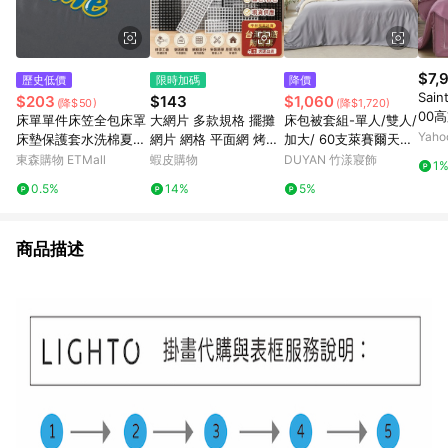
$7,
歷史低價
限時加碼
降價
Sai
$203
$143
$1,060
(降$50)
(降$1,720)
00
床單單件床笠全包床罩
大網片 多款規格 擺攤
床包被套組-單人/雙人/
加大
Yah
床墊保護套水洗棉夏季
網片 網格 平面網 烤漆
加大/ 60支萊賽爾天絲
天絲
母嬰水洗棉床笠三件套
網片 鐵網 夜市網片 大
/ 芝麻霧灰 台灣製
東森購物 ETMall
蝦皮購物
DUYAN 竹漾寢飾
1
網格 掛網 網片寵物圍
0.5%
14%
5%
網格掛籃 網片 鐵網格
商品描述