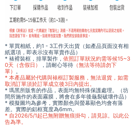
* 單買相紙，約1 - 3工作天出貨（如產品頁面沒有相
紙選項，即表示沒有單賣作品）
* 裱褙裝框，排單製作，
依照訂單狀況約需等候15~3
0天（含假日）
，請耐心等待
（無法等待請勿下
單）
。
* 本產品屬於代購與裱框訂製服務，無法退貨，如需
取消訂單須於訂單成立後3日內提出。
* 瑪黑所販售的作品，表面均無特殊保護處理。（坊
間所施作的表面霧膜，將會在多年後龜裂破壞作品）
* 模擬圖均為參考，實際顏色與螢幕顯色均會有落
差。實際的鋁框寬度為6mm。
* 自2026/5/1起已無附贈無痕掛勾，請見諒。以此公
告為準。