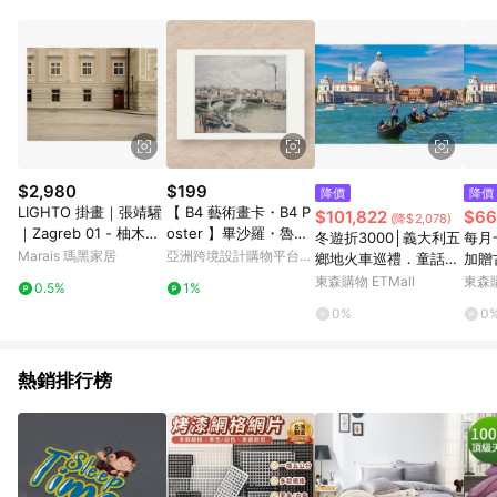
$2,980
$199
降價
降價
LIGHTO 掛畫｜張靖驩
【 B4 藝術畫卡・B4 P
$101,822
$66
(降$2,078)
｜Zagreb 01 - 柚木色
oster 】畢沙羅・魯昂
冬遊折3000│義大利五
每月
鋁框-30 x 42cm
的陰天早晨
Marais 瑪黑家居
亞洲跨境設計購物平台
鄉地火車巡禮．童話天
加贈
Pinkoi
空之城．托斯卡尼莊
遊船
東森購物 ETMall
東森購
0.5%
1%
園．見證世界遺產．時
翡冷
0%
0
尚購物12日│高雄來回_
藝術
26EIMM12K2
物10
熱銷排行榜