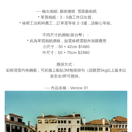
--- 輸出相紙: 藝術微噴 雪面藝術紙
＊單買相紙：3－5個工作日出貨。
＊裱褙工法耗時費工，訂單需等候 2-3週，請耐心等候。
不同尺寸的價格(新台幣）：
＊此為單買相紙價格，如需裱褙需額外加購費用
小尺寸：30 * 42cm $1480
中尺寸：50 * 70cm $2980
懸掛方式：
鋁框背面均有鋼索，可於牆上黏貼3M無痕掛勾（請購買5kg以上版本以
策安全)即可懸掛。
--- 作品名稱：Venice 01