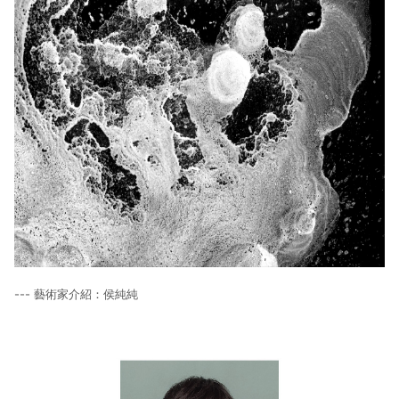
--- 藝術家介紹：侯純純