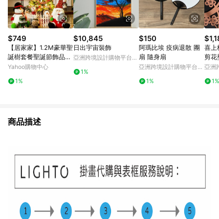
$749
$10,845
$150
$1,
【居家家】1.2M豪華聖
日出宇宙裝飾
阿瑪比埃 疫病退散 團
喜上
誕樹套餐聖誕節飾品耶
扇 隨身扇
剪花
亞洲跨境設計購物平台
誕節裝飾品大型家用商
Pinkoi
Yahoo購物中心
亞洲跨境設計購物平台
亞洲
1%
用耶誕樹
Pinkoi
Pinko
1%
1%
1
商品描述