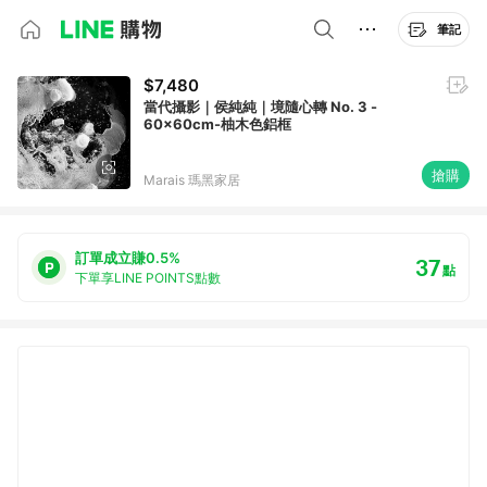
筆記
$7,480
當代攝影｜侯純純｜境隨心轉 No. 3 -
60x60cm-柚木色鋁框
搶購
Marais 瑪黑家居
訂單成立賺0.5%
37
點
下單享LINE POINTS點數