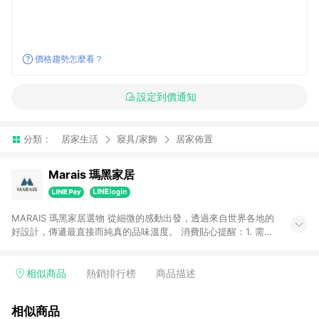
價格趨勢怎麼看？
設定到價通知
分類：
居家生活
寢具/家飾
居家佈置
Marais 瑪黑家居
MARAIS 瑪黑家居選物 從細微的感動出發，透過來自世界各地的
好設計，傳遞最直接而純真的品味溫度。 消費貼心提醒：1. 需透
過LINE購物前往瑪黑家居官網消費，並在同一瀏覽器於24小時內
結帳，方才可享有LINE POINTS回饋資格。 2. 若使用瑪黑家居
APP下單，將不符合贈點資格。 3. 點數將於出貨後60天前後發
相似商品
熱銷排行榜
商品描述
送。4. 預購品不符合贈點資格。
相似商品