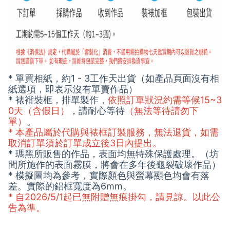
* 單買相紙，約1 - 3工作天出貨（如產品頁面沒有相
紙選項，即表示沒有單賣作品）
* 裱褙裝框，排單製作，
依照訂單狀況約需等候15~3
0天（含假日）
，請耐心等待
（無法等待請勿下
單）
。
* 本產品屬於代購與裱框訂製服務，無法退貨，如需
取消訂單須於訂單成立後3日內提出。
* 瑪黑所販售的作品，表面均無特殊保護處理。（坊
間所施作的表面霧膜，將會在多年後龜裂破壞作品）
* 模擬圖均為參考，實際顏色與螢幕顯色均會有落
差。實際的鋁框寬度為6mm。
* 自2026/5/1起已無附贈無痕掛勾，請見諒。以此公
告為準。