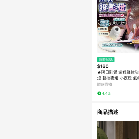
限時加碼
$160
🔥隔日到貨 遠程聲控
燈 聲控夜燈 小夜燈 氣
投影燈 星空投影燈 禮
蝦皮購物
空燈
4.4%
商品描述