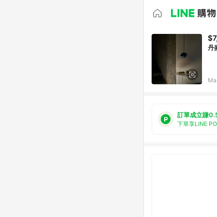
$7
丹麥
Ma
訂單成立賺0.
下單享LINE P