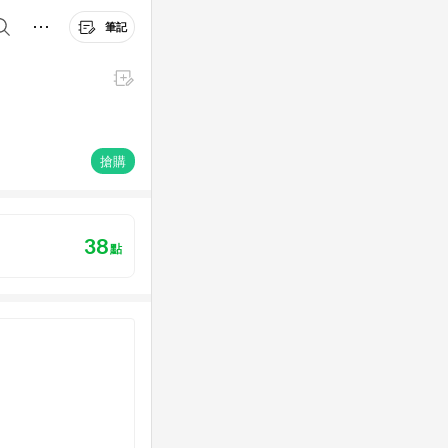
筆記
搶購
38
點