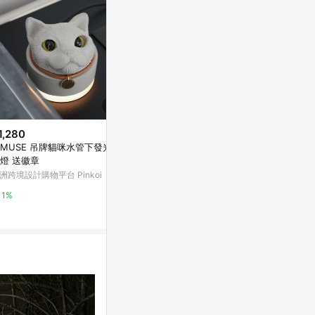
1,280
$99
降價
MUSE 吊牌貓咪水管下發光水
太星電工的智能聲控燈座 WD613
$628
(降$3,3
泥燈 送徽章
Yahoo購物中心
金屬單吊燈 A4
洲跨境設計購物平台 Pinkoi
YP燈飾
1%
1%
5%