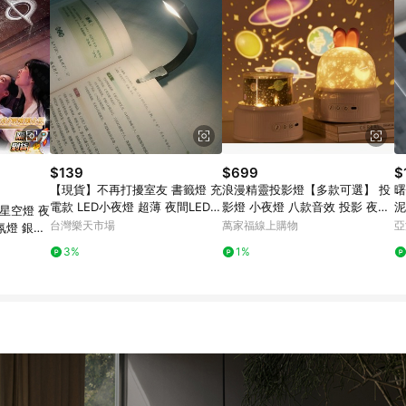
$139
$699
$
【現貨】不再打擾室友 書籤燈 充
浪漫精靈投影燈【多款可選】 投
曙
電款 LED小夜燈 超薄 夜間LED
影燈 小夜燈 八款音效 投影 夜燈
星空燈 夜
便攜式 便籤燈 夾書燈 讀書燈 交
禮物 交換禮物 宇宙星空 戀人 生
台灣樂天市場
萬家福線上購物
亞
氛燈 銀河
換禮物｜領券最高折$220
日派對 海洋世界
物 車載星
3%
1%