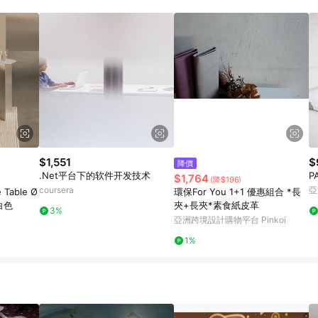
$1,551
$
降價
.Net平台下的软件开发技术
P
$1,764
(降$196)
coursera
亞
 Table Ø
環保For You 1+1 優惠組合 *長
白色
夾+長夾*素食紙皮革
3%
亞洲跨境設計購物平台 Pinkoi
1%