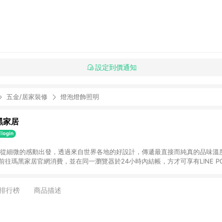
設定到價通知
五金/居家裝修
燈泡燈飾照明
瑪黑家居
選物 從細微的感動出發，透過來自世界各地的好設計，傳遞最直接而純真的品味溫
購物前往瑪黑家居官網消費，並在同一瀏覽器於24小時內結帳，方才可享有LINE PO
點資格。 3. 點數將於出貨後60天前後發送。4. 預購品不符合贈點資
排行榜
商品描述