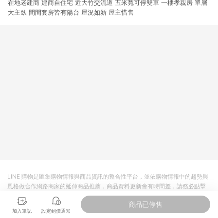
在地老建商 建商自住宅 近大竹交流道 五米寬可停雙車 一樓孝親房 單層
大主臥 間間套房皆有陽台 屋況如新 屋主惜售
LINE 購物是匯集購物情報與商品資訊的整合性平台，並依購物情報中的趨勢與
風格做合作網路商家的延伸商品推薦，商品資料更新會有時間差，請務必點擊
商品至各合作網路商家，確認現售價與購物條件，一切資訊以合作廠商網頁為
商品已停售
準。
加入筆記
設定到價通知