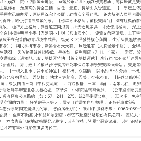
永和民族路，鬧中取靜黃金地段】 坐落於永和區民族路優質巷弄，轉個彎就是
場上最稀有、免爬高的黃金三樓，自住、置產、長輩出入皆適宜。 【一手屋主
一手屋主忍痛割愛，原始屋況完全公開，結構安全看得見。 免去幫別人買單包裝
的喜好，隨心打造最溫馨的家。 【標準方正格局，前後雙陽台】 擁有經典的
寬敞。 標準方正格局，無走道空間浪費，採光通風兼具，坪效使用極高。 深度生
近全台指標性明星小學【秀朗國小】與【秀山國小】。 優質文教區環境，上下
讓孩子在完善的教育環境中成長。 智光 X 大潤發雙核心商圈： 生活採買無敵
市場）】 與民享街市場，新鮮食材天天有。 周邊還有【大潤發景平店】、全
生活圈： 民族路沿線連鎖餐飲、手搖飲、便利商店（7-11、全家）、 愛買、
交通動線：過橋即北市，雙捷運特快 【黃金雙捷運站】 步行約 10分鐘即達
和新蘆線。 亦可經由民權路步行或搭乘公車快速串聯景安雙鐵樞紐站， 雙捷
。 【一橋入北市，開車超神速】 福和橋、永福橋： 開車約 5~8 分鐘，一
南敦北金融重鎮。 秀朗橋： 快速直達新店、景美，銜接木柵。 【快速道路與公
 匝道，東接國道三號（中和交流道）， 西通板橋、三重、新莊，南來北往、返鄉
新店溪畔串聯雙北各大核心區，南勢角、中和鬧區轉彎就到。 【公車路網超完善
皆有密集公車路線（如：57、241、275、綠2等指標公車）， 班次多、免
感受空間的力量！ 好的房子不等人，屋況目前需要自行整理， 正好給喜歡設計
享這間充滿溫度的家。 您的房產顧問： 嚴明棟 服務專線： 0963-059-057 Li
安全交易： 住商不動產 永和雙和加盟店（都營不動產開發股份有限公司） 經紀人：
馨提醒： 本廣告資訊依地政機關登記為準，若有誤植，皆屬非惡意疏漏。 步行距離參考
 照片若有室外街景僅供參考位置。