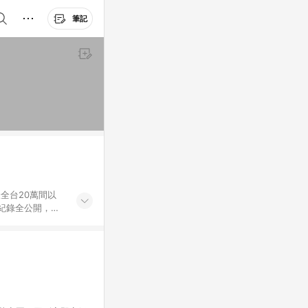
筆記
羅全台20萬間以
交紀錄全公開，議