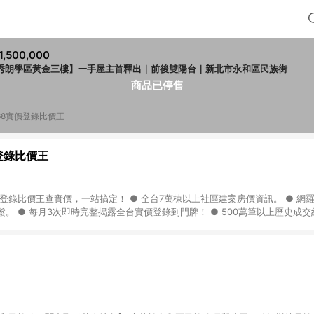
1,500,000
秀朗學區黃金三樓】一手屋主首釋出｜前後雙陽台｜新北市永和區民族街
商品已停售
168實價登錄比價王
登錄比價王
價登錄比價王查實價，一站搞定！ ● 全台7萬棟以上社區建案房價資訊。 ● 網
。 ● 每月3次即時完整揭露全台實價登錄到門牌！ ● 500萬筆以上歷史成
房價機器人，24小時在線查。