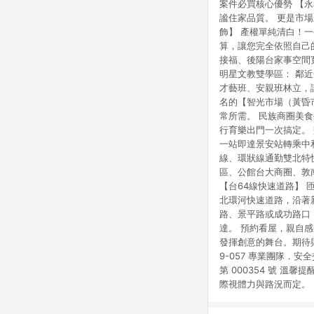
案件必買核心優勢 【
謐住家品質。 更是市
飾】 產權單純清白！
算，讓您完全依照自己
接福、後陽台家事空間
明星文教雙學區： 鄰
才藝班、安親班林立，
名的【智光市場（黃昏
常所需。 民族商圈美食
行育樂出門一次搞定。 
一站即達景安站轉乘中
線、環狀線通勤雙北特快
區、公館台大商圈、敦
【台64線快速道路】
北環河快速道路，沿著
路、景平路或成功路口，
達。 預約看屋，親自
發揮創意的舞台。期待與您分
9-057 專業團隊．
第 000354 號 溫
際視體力與路況而定。