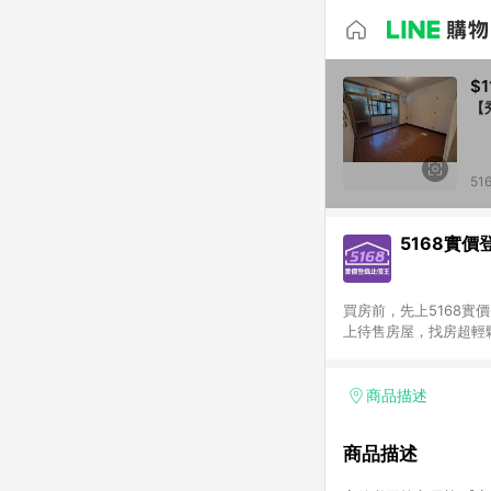
$1
【
5
5168實價
買房前，先上5168實
上待售房屋，找房超輕鬆
價有底氣。 ● AI查
商品描述
商品描述