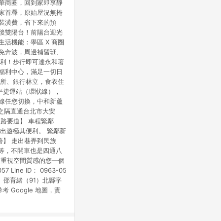
繁華商圈，回到家即享靜
傳家首釋，原始屋況無掩
裝潢費，省下來的預
前後雙陽台！前陽台迎光
活機能：學區 X 商圈
學免奔波，周邊補習班、
便利！步行即可達永和著
聯福利中心，滿足一切日
診所、銀行林立，食衣住
景平捷運站（環狀線），
運線任您切換，中和新蘆
橋之隔直通台北市大安
路要道】 車程緊鄰
出遊極其便利。 緊鄰新
】 走出巷弄到民族
空等，不開車也是四通八
、重視空間質感的您一個
ne ID： 0963-05
 邵育緒（91）北縣字
 Google 地圖，實