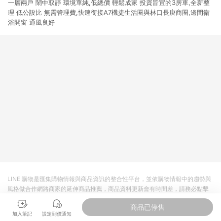
一層兩戶 鬧中取靜 環境單純,低總價 輕鬆成家 投資皆宜的3房車,全新整
理 低公設比 無需管理費,快速銜接A7機捷生活圈與林口長庚商圈,邊間衛
浴開窗 通風良好
LINE 購物是匯集購物情報與商品資訊的整合性平台，並依購物情報中的趨勢與
風格做合作網路商家的延伸商品推薦，商品資料更新會有時間差，請務必點擊
商品至各合作網路商家，確認現售價與購物條件，一切資訊以合作廠商網頁為
商品已停售
準。
加入筆記
設定到價通知