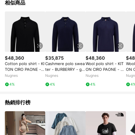
相似商品
$48,360
$35,875
$48,360
$48
Cotton polo shirt - KI
Cashmere polo swea
Wool polo shirt - KIT
Wool 
TON CIRO PAONE - g
ter - BURBERRY - ge
ON CIRO PAONE - ge
ON C
ender_Man
nder_Man
nder_Man
nde
Nugnes
Nugnes
Nugnes
Nugn
4%
4%
4%
4
熱銷排行榜