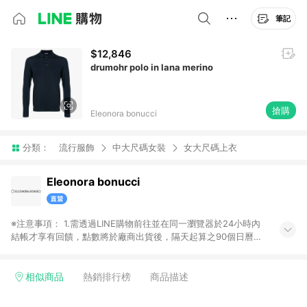
筆記
$12,846
drumohr polo in lana merino
搶購
Eleonora bonucci
分類：
流行服飾
中大尺碼女裝
女大尺碼上衣
Eleonora bonucci
※注意事項： 1.需透過LINE購物前往並在同一瀏覽器於24小時內
結帳才享有回饋，點數將於廠商出貨後，隔天起算之90個日曆天
陸續確認發送。 2.國際商家之商品金額及回饋點數依據將以商品
未稅價格為準。 3.國際商家之商品金額可能受匯率影響而有微幅
差異。 4.若於商家App下單，不符合LINE購物導購資格。
相似商品
熱銷排行榜
商品描述