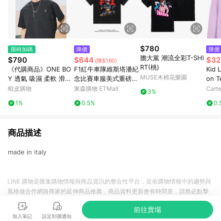
$780
限時加碼
降價
降價
膽大黨 潮流全彩T-SHI
$790
$644
$32
(降$160)
RT(桃)
《代購商品》ONE BO
F1紅牛車隊維斯塔潘紀
Kid 
MUSE木棉花樂園
Y 透氣 吸濕 柔軟 滑順
念比賽車服美式重磅純
on T
祕魯棉 冰棉T恤
棉短袖T恤男裝夏寬松
蝦皮購物
東森購物 ETMall
Carte
3%
1%
0.5%
0.
商品描述
made in italy
LINE 購物是匯集購物情報與商品資訊的整合性平台，並依購物情報中的趨勢與
風格做合作網路商家的延伸商品推薦，商品資料更新會有時間差，請務必點擊
商品至各合作網路商家，確認現售價與購物條件，一切資訊以合作廠商網頁為
前往賣場
準。
加入筆記
設定到價通知