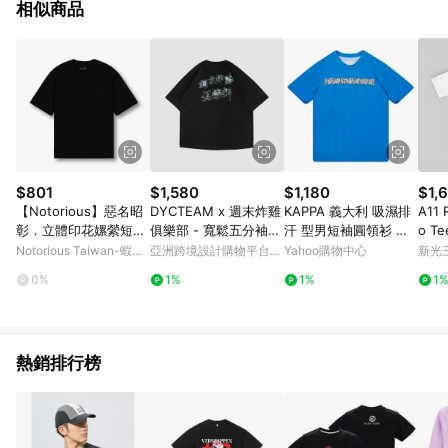
相似商品
$801
$1,580
$1,180
$1,
【Notorious】惡名昭
DYCTEAM x 週末炸雞
KAPPA 義大利 吸濕排
A11
彰．立體印花嫘縈短袖
俱樂部 - 寬鬆五分袖短
汗 型男短袖圓領衫 義
o T
T 機能服飾 館長服飾
TEE
大利藍 351W7XWX7F
Notorious Taiwan-蝦皮
亞洲跨境設計購物平台
Yahoo購物中心
新光三
上衣 短袖 館長｜官方
官方旗艦店
Pinkoi
0%
1%
1%
1
正品
熱銷排行榜