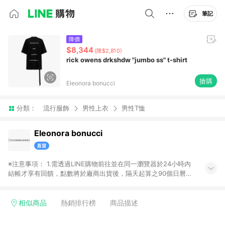
筆記
降價
$8,344
(降$2,810)
rick owens drkshdw "jumbo ss" t-shirt
搶購
Eleonora bonucci
分類：
流行服飾
男性上衣
男性T恤
Eleonora bonucci
※注意事項： 1.需透過LINE購物前往並在同一瀏覽器於24小時內
結帳才享有回饋，點數將於廠商出貨後，隔天起算之90個日曆天
陸續確認發送。 2.國際商家之商品金額及回饋點數依據將以商品
未稅價格為準。 3.國際商家之商品金額可能受匯率影響而有微幅
差異。 4.若於商家App下單，不符合LINE購物導購資格。
相似商品
熱銷排行榜
商品描述