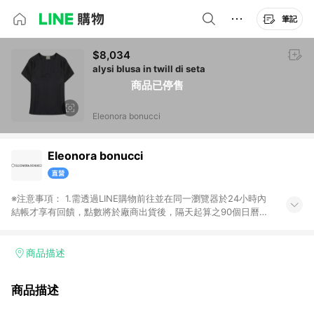
筆記
$8,034
alysi blusa in twill di seta
商品已停售
Eleonora bonucci
Eleonora bonucci
※注意事項： 1.需透過LINE購物前往並在同一瀏覽器於24小時內
結帳才享有回饋，點數將於廠商出貨後，隔天起算之90個日曆天
陸續確認發送。 2.國際商家之商品金額及回饋點數依據將以商品
未稅價格為準。 3.國際商家之商品金額可能受匯率影響而有微幅
差異。 4.若於商家App下單，不符合LINE購物導購資格。
商品描述
商品描述