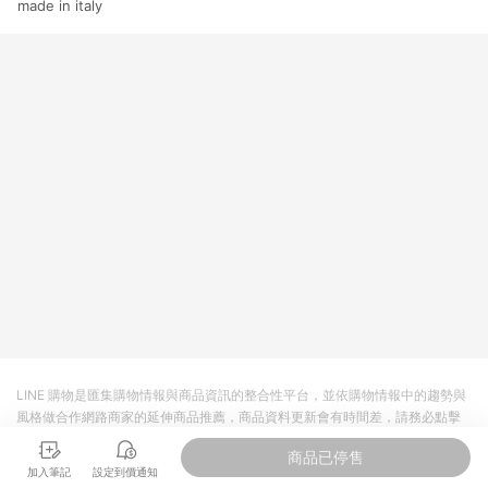
made in italy
LINE 購物是匯集購物情報與商品資訊的整合性平台，並依購物情報中的趨勢與
風格做合作網路商家的延伸商品推薦，商品資料更新會有時間差，請務必點擊
商品至各合作網路商家，確認現售價與購物條件，一切資訊以合作廠商網頁為
商品已停售
準。
加入筆記
設定到價通知