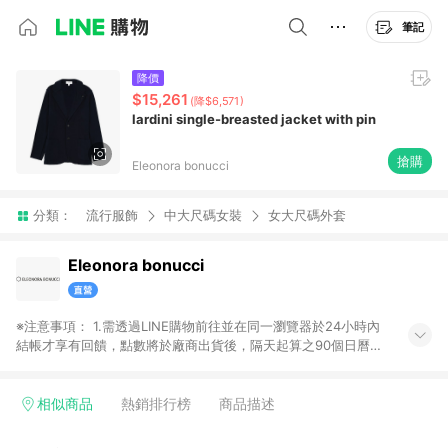
筆記
降價
$15,261
(降$6,571)
lardini single-breasted jacket with pin
搶購
Eleonora bonucci
分類：
流行服飾
中大尺碼女裝
女大尺碼外套
Eleonora bonucci
※注意事項： 1.需透過LINE購物前往並在同一瀏覽器於24小時內
結帳才享有回饋，點數將於廠商出貨後，隔天起算之90個日曆天
陸續確認發送。 2.國際商家之商品金額及回饋點數依據將以商品
未稅價格為準。 3.國際商家之商品金額可能受匯率影響而有微幅
差異。 4.若於商家App下單，不符合LINE購物導購資格。
相似商品
熱銷排行榜
商品描述