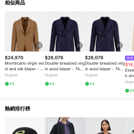
相似商品
$24,970
$26,076
$26,076
降價
Montecarlo virgin wo
Double-breasted virg
Double-breasted virg
$18
ol and silk blazer - TA
in wool blazer - TAGL
in wool blazer - TAGL
Esse
GLIATORE - gender_
IATORE - gender_Ma
IATORE - gender_Ma
Nugnes
Nugnes
Nugnes
h sh
Man
n
n
cove
Nugn
4%
4%
4%
ISAB
4
gen
熱銷排行榜