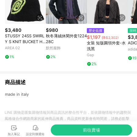
$3,480
$980
歷史低價
限時
STUSSY 24SS SWIRL
秋冬薄絨休閑外套1224
$1,197
$3,
(降$2,302)
Y S KNIT BUCKET HA
28C
女裝 短版圓領外套-水
ADI
T BLACK
AREA 02
默然服飾
洗黑
adi
Gap
1%
2%
1
2%
商品描述
made in italy
LINE 購物是匯集購物情報與商品資訊的整合性平台，並依購物情報中的趨勢與
風格做合作網路商家的延伸商品推薦，商品資料更新會有時間差，請務必點擊
商品至各合作網路商家，確認現售價與購物條件，一切資訊以合作廠商網頁為
前往賣場
準。
加入筆記
設定到價通知