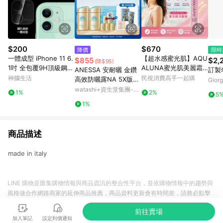
$200
$670
降價
限時
一體成型 iPhone 11 6.
【超水感蜜光肌】AQU
$855
$2,
(降$95)
1吋 全包覆9H頂級鋼化
ALUNA蜜光肌美麗霜
ANESSA 安耐曬 金鑽
訂製
玻璃膜 鏡頭貼
(SPF37) 50ml（防
神腦生活
民視消費高手一起購
高效防曬露NA 5X版
Giorg
曬・潤色・提亮）
【watashi+資生堂官
watashi+資生堂集團-蝦
1%
2%
5
方店】防曬乳
皮官方旗艦店
1%
商品描述
made in italy
LINE 購物是匯集購物情報與商品資訊的整合性平台，並依購物情報中的趨勢與
風格做合作網路商家的延伸商品推薦，商品資料更新會有時間差，請務必點擊
商品至各合作網路商家，確認現售價與購物條件，一切資訊以合作廠商網頁為
前往賣場
準。
加入筆記
設定到價通知