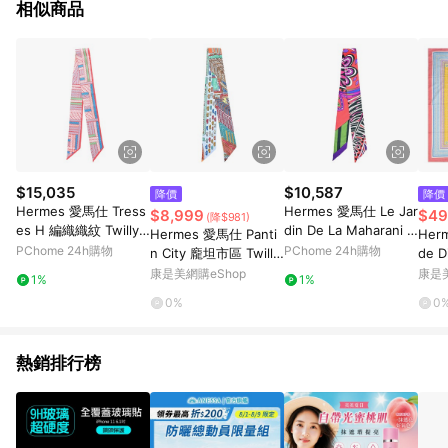
相似商品
$15,035
$10,587
降價
降價
Hermes 愛馬仕 Tress
Hermes 愛馬仕 Le Jar
$8,999
$49
(降$981)
es H 編織織紋 Twilly
din De La Maharani T
Hermes 愛馬仕 Panti
Her
絲巾(艷藍/石榴紅/鮭魚
willy絲巾(紅/綠)
PChome 24h購物
PChome 24h購物
n City 龐坦市區 Twilly
de D
粉)
絲巾(天空藍/橘/綠)_廠
a 1
康是美網購eShop
康是美
1%
1%
商直送
(藍/
0%
0
熱銷排行榜