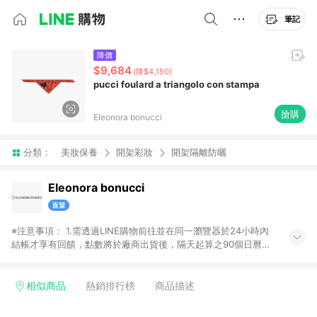
筆記
降價
$9,684
(降$4,150)
pucci foulard a triangolo con stampa
搶購
Eleonora bonucci
分類：
美妝保養
開架彩妝
開架隔離防曬
Eleonora bonucci
※注意事項： 1.需透過LINE購物前往並在同一瀏覽器於24小時內
結帳才享有回饋，點數將於廠商出貨後，隔天起算之90個日曆天
陸續確認發送。 2.國際商家之商品金額及回饋點數依據將以商品
未稅價格為準。 3.國際商家之商品金額可能受匯率影響而有微幅
差異。 4.若於商家App下單，不符合LINE購物導購資格。
相似商品
熱銷排行榜
商品描述