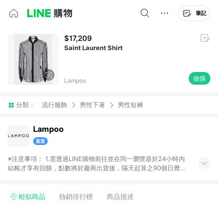
筆記
$17,209
Saint Laurent Shirt
搶購
Lampoo
分類：
流行服飾
男性下著
男性短褲
Lampoo
※注意事項： 1.需透過LINE購物前往並在同一瀏覽器於24小時內
結帳才享有回饋，點數將於廠商出貨後，隔天起算之90個日曆天
陸續確認發送。 2.國際商家之商品金額及回饋點數依據將以商品
未稅價格為準。 3.國際商家之商品金額可能受匯率影響而有微幅
差異。 4.若於商家App下單，不符合LINE購物導購資格。
相似商品
熱銷排行榜
商品描述