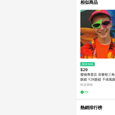
相似商品
限時加碼
$29
廢物專賣店 音樂祭三角
眼鏡 Y2K眼鏡 千禧風
龐克眼鏡 嘻哈眼鏡 派
蝦皮購物
店眼鏡 電音派對
2%
熱銷排行榜