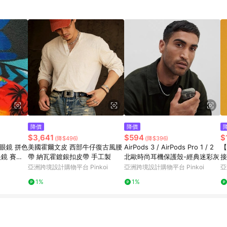
降價
降價
$3,641
$594
$
(降$496)
(降$396)
眼鏡 拼色
美國霍爾文皮 西部牛仔復古風腰
AirPods 3 / AirPods Pro 1 / 2
【
眼鏡 賽博
帶 納瓦霍鍍銀扣皮帶 手工製
北歐時尚耳機保護殼-經典迷彩灰
接
對眼鏡 夜
亞洲跨境設計購物平台 Pinkoi
亞洲跨境設計購物平台 Pinkoi
亞
1%
1%