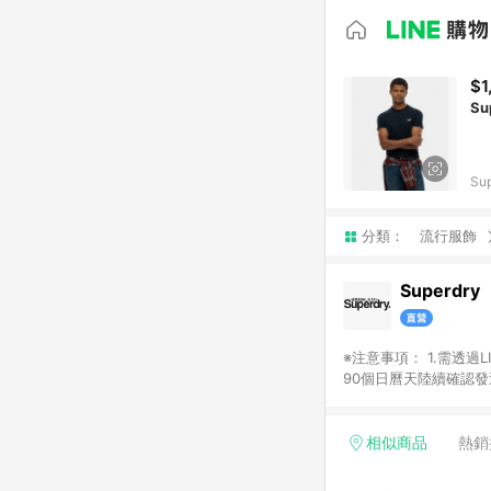
$1
Su
Su
分類：
流行服飾
Superdry
※注意事項： 1.需透過LINE購物前往並在同一瀏覽器於24小時內結帳才享有回饋，點數將於廠商出貨後，隔天起算之
90個日曆天陸續確認發送。 2.國際商家之商品金額及回饋點數依據將以商品未稅價格為準。 3.
相似商品
熱銷