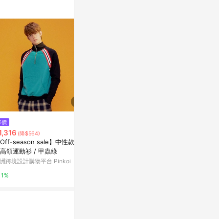
$1,999
降價
降價
【adidas 愛迪達】 Z.N.E. 運動
1,316
$2,984
(降$564)
(降$1
長褲 男 KF0577
Off-season sale】中性款 拼
502™ 中腰舒
Yahoo購物中心
高領運動衫 / 甲蟲綠
性面料 熱賣
洲跨境設計購物平台 Pinkoi
Levi's官方旗
1%
1%
5%