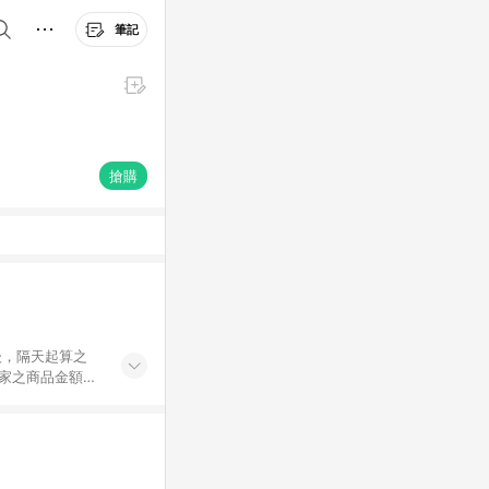
筆記
搶購