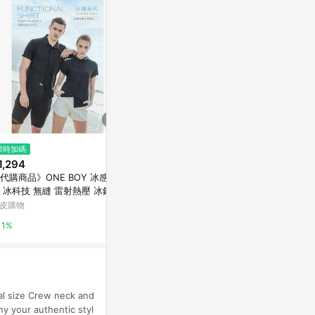
限時加碼
降價
限時加碼
1,294
$452
$277
(降$112)
代購商品》ONE BOY 冰感 A
外貿高端專柜好貨2026夏季新款
✨限時熱購🎈日
 冰科技 無縫 雷射熱壓 冰鋒襯
刺繡襯衫男士條紋短袖百搭簡約
紋短袖襯衫男
 男款
方襯
衣寬鬆休閒外
皮購物
東森購物 ETMall
蝦皮購物
1%
0.5%
6%
rmal size Crew neck and
y your authentic styl