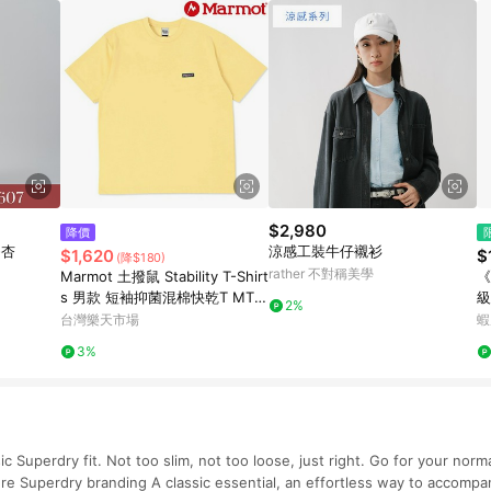
$2,980
降價
-杏
涼感工裝牛仔襯衫
$1,620
$
(降$180)
rather 不對稱美學
Marmot 土撥鼠 Stability T-Shirt
《
s 男款 短袖抑菌混棉快乾T MTS
級
2%
S25MST075 J064 檸檬黃
衫
台灣樂天市場
蝦
3%
sic Superdry fit. Not too slim, not too loose, just right. Go for your no
re Superdry branding A classic essential, an effortless way to accompan