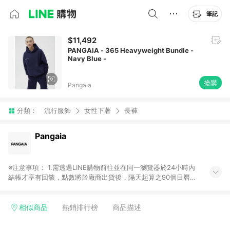
筆記
$11,492
PANGAIA - 365 Heavyweight Bundle -
Navy Blue -
搶購
Pangaia
分類：
流行服飾
女性下著
長褲
Pangaia
※注意事項： 1.需透過LINE購物前往並在同一瀏覽器於24小時內
結帳才享有回饋，點數將於廠商出貨後，隔天起算之90個日曆天
陸續確認發送。 2.國際商家之商品金額及回饋點數依據將以商品
未稅價格為準。 3.國際商家之商品金額可能受匯率影響而有微幅
差異。 4.若於商家App下單，不符合LINE購物導購資格。
相似商品
熱銷排行榜
商品描述