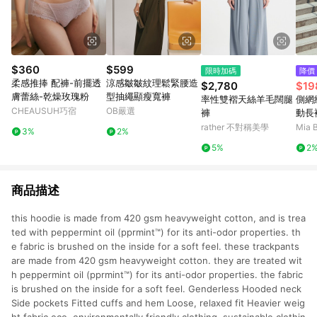
$360
$599
限時加碼
降價
柔感推捧 配褲-前擺透
涼感皺皺紋理鬆緊腰造
$2,780
$19
膚蕾絲-乾燥玫瑰粉
型抽繩顯瘦寬褲
率性雙褶天絲羊毛闊腿
側網
CHEAUSUH巧宿
OB嚴選
褲
動長
rather 不對稱美學
Mia 
3%
2%
5%
2
商品描述
this hoodie is made from 420 gsm heavyweight cotton, and is trea
ted with peppermint oil (pprmint™) for its anti-odor properties. th
e fabric is brushed on the inside for a soft feel. these trackpants
are made from 420 gsm heavyweight cotton. they are treated wit
h peppermint oil (pprmint™) for its anti-odor properties. the fabric
is brushed on the inside for a soft feel. Genderless Hooded neck
Side pockets Fitted cuffs and hem Loose, relaxed fit Heavier weig