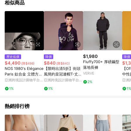
相似商品
$1,980
歷史低價
降價
降價
Fluffy700+ 厚磅繭型
$4,490
$840
$1,
(降$498)
(降$840)
落地長褲
NOS 1980's Elégance
【限時出清5折】街頭
【Off
VERVE
Paris 鈦合金 立體方格
風簡約皇冠連帽T-丈青
中性
金色 古董眼鏡
色(男女生適穿)
/ 甲
亞洲跨境設計購物平台
亞洲跨境設計購物平台
亞洲
2%
Pinkoi
Pinkoi
Pinko
1%
1%
1
熱銷排行榜