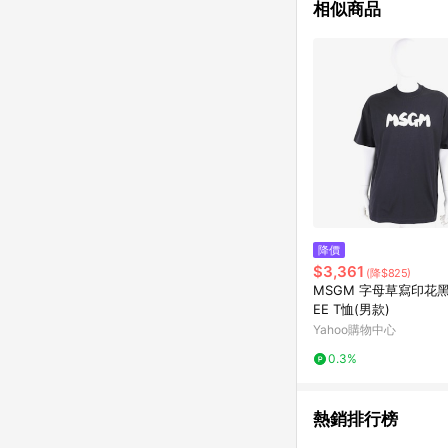
相似商品
降價
$3,361
(降$825)
MSGM 字母草寫印花
EE T恤(男款)
Yahoo購物中心
0.3%
熱銷排行榜