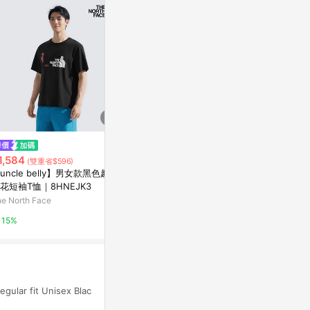
$1,190
限時加碼
a la sha
1,584
$1,180
(雙重省$596)
抹茶大T恤
uncle belly】男女款黑色趣味
NIKE AS M NK DF TEE TRAIL E
花短袖T恤｜8HNEJK3
Yahoo購物中
NERGY 男 短袖上衣 HV414932
e North Face
3
摩曼頓線上商城
1%
15%
16%
egular fit Unisex Blac