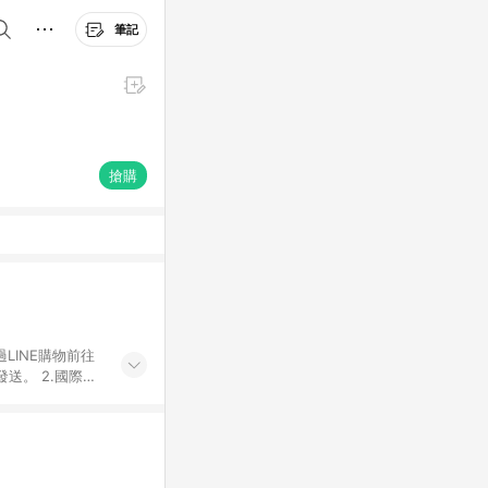
筆記
搶購
.國際商