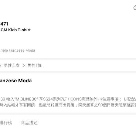
,471
GM Kids T-shirt
chele Franzese Moda
男性上衣
男性T恤
ranzese Moda
透過LINE購物前往
時內結帳才享有回饋，點數將於廠商出貨後，隔天起算之90個日曆天陸續確認發送。 2
。 3.國際商家之商品金額可能受匯率影響而有微幅差異。 4.若於
LINE購物導購資格。
排行榜
商品描述