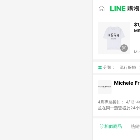
$1
MS
Mi
分類：
流行服飾
Michele F
4月專屬折扣： 4/12-4/30 輸入“MIDLINE30” 享SS24系列7折 (ICONS商品除外) ※注意事項： 1.需
並在同一瀏覽器於24小
家之商品金額及回饋點數依據將以商品未稅價格為準
商家App下單，不符合
相似商品
熱銷