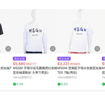
歷史低價
歷史低價
$5,480
$3,231
$
(降$777)
(降$689)
黑色短袖T
MSGM 字母印花毛圈襯裡白色棉
MSGM 塗鴉藍字母白色棉質短袖
M
質長袖運動衫 大學T(男款)
TEE T恤(男款)
質
Yahoo購物中心
Yahoo購物中心
Y
0.3%
0.3%