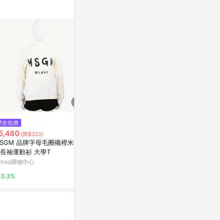
歷史低價
降價
歷史低價
5,480
$3,231
$5,480
(降$320)
(降$745)
(降$
SGM 品牌字母毛圈襯裡米色棉
MSGM 油漆綠字母黑色棉質短袖
MSGM 卡
長袖運動衫 大學T
TEE T恤(男款)
質長袖運動衫 
ahoo購物中心
Yahoo購物中心
Yahoo購物中
0.3%
0.3%
0.3%