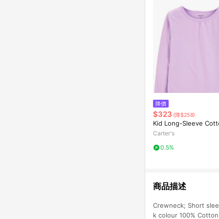
降價
$323
(降$258)
Kid Long-Sleeve Cot
Carter's
0.5%
商品描述
Crewneck; Short sleev
k colour 100% Cotton