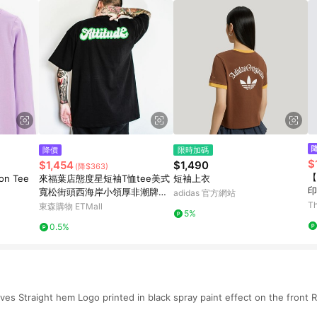
降價
限時加碼
$
$1,454
$1,490
(降$363)
【
ton Tee
來福葉店態度星短袖T恤tee美式
短袖上衣
印
寬松街頭西海岸小領厚非潮牌逆
adidas 官方網站
潮流
Th
東森購物 ETMall
5%
0.5%
es Straight hem Logo printed in black spray paint effect on the front R