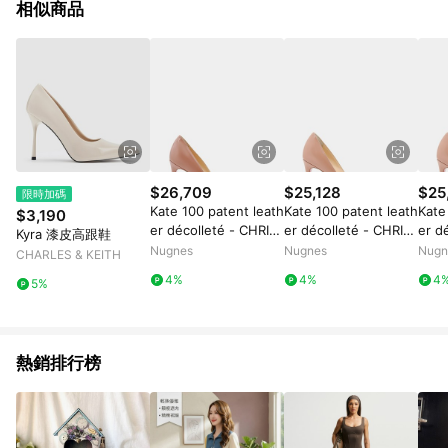
相似商品
$26,709
$25,128
$25
限時加碼
Kate 100 patent leath
Kate 100 patent leath
Kate
$3,190
er décolleté - CHRIS
er décolleté - CHRIS
er d
Kyra 漆皮高跟鞋
TIAN LOUBOUTIN - g
TIAN LOUBOUTIN - g
TIAN
Nugnes
Nugnes
Nugn
CHARLES & KEITH
ender_Woman
ender_Woman
end
4%
4%
4
5%
熱銷排行榜