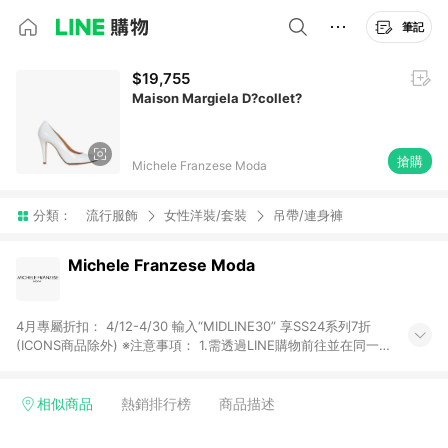
筆記
$19,755
Maison Margiela D?collet?
搶購
Michele Franzese Moda
分類：
流行服飾
女性洋裝/套裝
吊帶/連身褲
Michele Franzese Moda
4月專屬折扣： 4/12-4/30 輸入“MIDLINE30” 享SS24系列7折
(ICONS商品除外) ※注意事項： 1.需透過LINE購物前往並在同一
瀏覽器於24小時內結帳才享有回饋，點數將於廠商出貨後，隔天
起算之90個日曆天陸續確認發送。 2.國際商家之商品金額及回饋
點數依據將以商品未稅價格為準。 3.國際商家之商品金額可能受
相似商品
熱銷排行榜
商品描述
匯率影響而有微幅差異。 4.若於商家App下單，不符合LINE購物
導購資格。