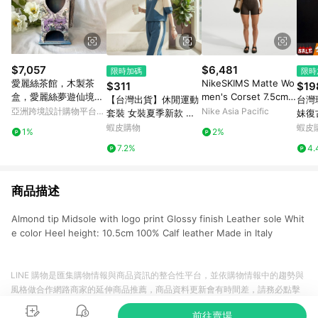
$7,057
$6,481
限時加碼
限時
愛麗絲茶館，木製茶
NikeSKIMS Matte Wo
$311
$19
盒，愛麗絲夢遊仙境，
men's Corset 7.5cm
【台灣出貨】休閒運動
台灣現
茶會，廚房裝飾
(approx.) Bodysuit
亞洲跨境設計購物平台
Nike Asia Pacific
套裝 女裝夏季新款 減
妹復
Pinkoi
齡洋氣兩件套 舒適束腳
綁帶
蝦皮購物
蝦皮
1%
2%
褲裝 寬鬆顯瘦剪裁 透
短裙
7.2%
4.
氣親膚材質 簡約隨性風
裙 
格 日常運動
豹紋
商品描述
Almond tip Midsole with logo print Glossy finish Leather sole Whit
e color Heel height: 10.5cm 100% Calf leather Made in Italy
LINE 購物是匯集購物情報與商品資訊的整合性平台，並依購物情報中的趨勢與
風格做合作網路商家的延伸商品推薦，商品資料更新會有時間差，請務必點擊
商品至各合作網路商家，確認現售價與購物條件，一切資訊以合作廠商網頁為
前往賣場
準。