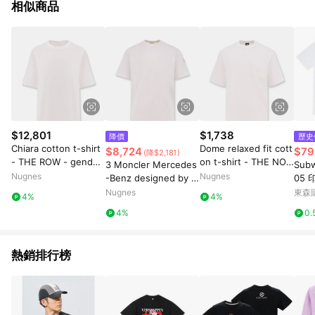
相似商品
$12,801
$1,738
降價
歷史
Chiara cotton t-shirt
Dome relaxed fit cott
$8,724
$79
(降$2,181)
- THE ROW - gender
on t-shirt - THE NOR
3 Moncler Mercedes
Subw
_Woman
TH FACE - gender_M
Nugnes
Nugnes
-Benz designed by N
05 
an
igoldeneye cotton T-
Nugnes
東森購
4%
4%
shirt - MONCLER GE
4%
0.
NIUS - gender_Man
熱銷排行榜