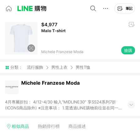
筆記
$4,977
Malo T-shirt
搶購
Michele Franzese Moda
分類：
流行服飾
男性上衣
男性T恤
Michele Franzese Moda
4月專屬折扣： 4/12-4/30 輸入“MIDLINE30” 享SS24系列7折
(ICONS商品除外) ※注意事項： 1.需透過LINE購物前往並在同一
瀏覽器於24小時內結帳才享有回饋，點數將於廠商出貨後，隔天
起算之90個日曆天陸續確認發送。 2.國際商家之商品金額及回饋
點數依據將以商品未稅價格為準。 3.國際商家之商品金額可能受
相似商品
熱銷排行榜
商品描述
匯率影響而有微幅差異。 4.若於商家App下單，不符合LINE購物
導購資格。