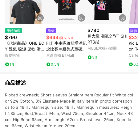
$780
限時加碼
降價
降價
膽大黨 潮流全彩T-SHI
$790
$644
$32
(降$160)
RT(桃)
《代購商品》ONE BO
F1紅牛車隊維斯塔潘紀
Kid 
MUSE木棉花樂園
Y 透氣 吸濕 柔軟 滑順
念比賽車服美式重磅純
on T
祕魯棉 冰棉T恤
棉短袖T恤男裝夏寬松
蝦皮購物
東森購物 ETMall
Carte
3%
1%
0.5%
0.
商品描述
Ribbed crewneck; Short sleeves Straight hem Regular fit White col
or 92% Cotton, 8% Elastane Made in Italy Item in photo correspon
ds to a 48 IT. Mannequin size: 48 IT. Mannequin measures: Heigh
t 1.85 cm, Bust/Breast 94cm, Waist 75cm, Shoulder 44cm, Neck 43
cm, Hip Bone 93cm, Arm lenght 62cm, Breast level 26cm, Knee le
vel 63cm, Wrist circumference 20cm