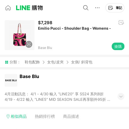
筆記
$7,298
Emilio Pucci - Shoulder Bag - Womens -
搶購
Base Blu
分類：
鞋包配飾
女包/皮夾
女側/ 斜背包
Base Blu
4月活動訊息： 4/1 - 4/30 輸入 “LINE20" 享 SS24 系列8折
4/19 - 4/22 輸入 “LINE5" MID SEASON SALE再享額外95折 ※
注意事項： 1.需透過LINE購物前往並在同一瀏覽器於24小時內結
帳才享有回饋，點數將於廠商出貨後，隔天起算之90個日曆天陸
續確認發送。 2.國際商家之商品金額及回饋點數依據將以商品未
相似商品
熱銷排行榜
商品描述
稅價格為準。 3.國際商家之商品金額可能受匯率影響而有微幅差
異。 4.若於商家App下單，不符合LINE購物導購資格。