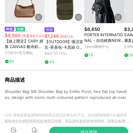
$6,650
$3,
降價
PORTER INTERNATIO
S'AI
$6,500
$1,246
(雙重省$10,800)
(降$534)
NAL - 自信經典NEW
層真
【線上限定】CARY 經
【OUTDOOR】慢活宣
HEAT斜背包 - 全黑
典 CANVAS 帆布斜背
Yahoo購物中心
S'A
言-單肩包-卡其綠 OD2
手袋
COACH 官方網站
33316KI
BAG TO YOU
1%
5
8%
3%
商品描述
Shoulder Bag Silk Shoulder Bag by Emilio Pucci, two flat top handl
es, design with iconic multi-coloured pattern reproduced all-over.
LINE 購物是匯集購物情報與商品資訊的整合性平台，並依購物情報中的趨勢與
風格做合作網路商家的延伸商品推薦，商品資料更新會有時間差，請務必點擊
商品至各合作網路商家，確認現售價與購物條件，一切資訊以合作廠商網頁為
前往賣場
準。