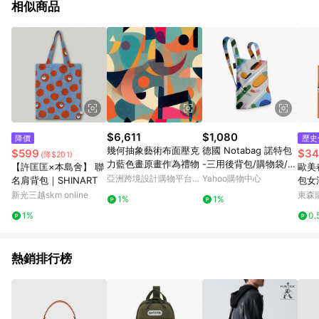
相似商品
$6,611
$1,080
降價
歷史
幾何抽象藝術布面壓克
德國 Notabag 諾特包
$599
$34
(降$201)
力藍色畫原畫作為禮物
-三用後背包/購物袋/手
【許匡匡×本島舍】 聯
歐美
提袋-璀璨瑰寶
亞洲跨境設計購物平台
Yahoo購物中心
名肩背包｜SHINART
包女
Pinkoi
肩包
新光三越skm online
東森購
1%
1%
1%
0.
熱銷排行榜