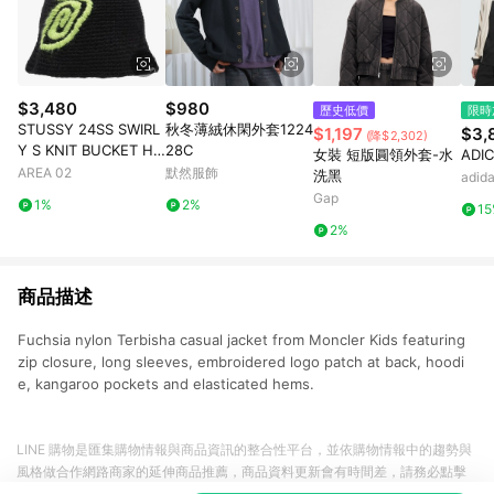
$3,480
$980
歷史低價
限時
STUSSY 24SS SWIRL
秋冬薄絨休閑外套1224
$1,197
$3,
(降$2,302)
Y S KNIT BUCKET HA
28C
女裝 短版圓領外套-水
ADI
T BLACK
AREA 02
默然服飾
洗黑
adi
Gap
1%
2%
1
2%
商品描述
Fuchsia nylon Terbisha casual jacket from Moncler Kids featuring
zip closure, long sleeves, embroidered logo patch at back, hoodi
e, kangaroo pockets and elasticated hems.
LINE 購物是匯集購物情報與商品資訊的整合性平台，並依購物情報中的趨勢與
風格做合作網路商家的延伸商品推薦，商品資料更新會有時間差，請務必點擊
商品至各合作網路商家，確認現售價與購物條件，一切資訊以合作廠商網頁為