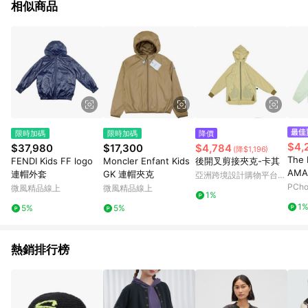
相似商品
限時加碼
限時加碼
降價
$4,
$37,980
$17,300
$4,784
(降$1,196)
The 
FENDI Kids FF logo
Moncler Enfant Kids
後開叉剪接夾克-卡其
AMA
連帽外套
GK 連帽夾克
亞洲跨境設計購物平台
ACK
PCh
Pinkoi
微風精品線上
微風精品線上
1%
套 N
1
5%
5%
熱銷排行榜