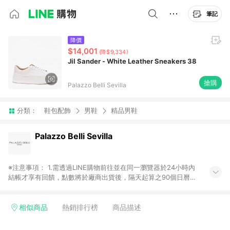
筆記
降價
$14,001
(降$9,334)
Jil Sander - White Leather Sneakers 38
搶購
Palazzo Belli Sevilla
分類：
鞋包配飾
男鞋
精品男鞋
Palazzo Belli Sevilla
※注意事項： 1.需透過LINE購物前往並在同一瀏覽器於24小時內
結帳才享有回饋，點數將於廠商出貨後，隔天起算之90個日曆天
陸續確認發送。 2.國際商家之商品金額及回饋點數依據將以商品
未稅價格為準。 3.國際商家之商品金額可能受匯率影響而有微幅
差異。 4.若於商家App下單，不符合LINE購物導購資格。
相似商品
熱銷排行榜
商品描述