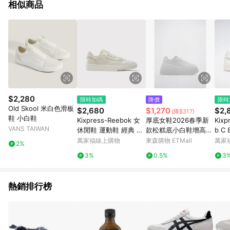
相似商品
$2,280
限時加碼
降價
限時
Old Skool 米白色滑板
$2,680
$1,270
$2,
(降$317)
鞋 小白鞋
Kixpress-Reebok 女
厚底女鞋2026春季新
Kixp
VANS TAIWAN
休閒鞋 運動鞋 經典 復
款松糕底小白鞋增高休
b C
古 網球鞋 簡約 穿搭 米
閑運動鞋百搭板鞋女
閒鞋
萬家福線上購物
東森購物 ETMall
萬家
2%
白 [100207960]
約 皮
3%
0.5%
3
3]
熱銷排行榜