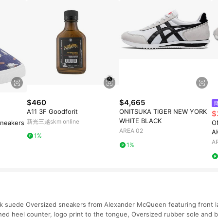
$460
$4,665
A11 3F Goodforit
ONITSUKA TIGER NEW YORK
$
WHITE BLACK
新光三越skm online
Sneakers
O
AREA 02
A
1%
A
1%
nk suede Oversized sneakers from Alexander McQueen featuring front l
hed heel counter, logo print to the tongue, Oversized rubber sole and 