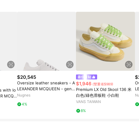
$20,545
$
Oversize leather sneakers - A
Ov
$1,946
(雙重省$989)
LEXANDER MCQUEEN - gend
L
Premium LX Old Skool 136 米
s with lo
er_Woman
e
Nugnes
白色/綠色滑板鞋 小白鞋
N
DER MCQU
n
VANS TAIWAN
4%
8%