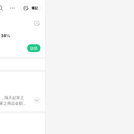
筆記
s 38½
搶購