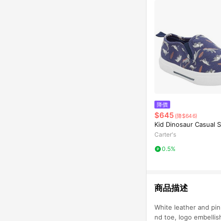
降價
$645
(降$646)
Kid Dinosaur Casual 
Carter's
0.5%
商品描述
White leather and pi
nd toe, logo embellis