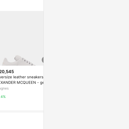
20,545
$6,880
$18,649
ersize leather sneakers - A
Clarks 輕盈系列-Lemolite City
Larry leather
EXANDER MCQUEEN - gend
女款真皮厚底工藝廓型休閒鞋(白
go detail -
r_Woman
色)CLF87331C
EEN - gend
ugnes
Clarks官方購物網站
Nugnes
4%
15%
4%