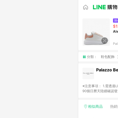
降
$1
Al
Pal
分類：
鞋包配飾
Palazzo Bel
※注意事項： 1.需透過LINE購物前往並在同一瀏覽器於24小時內結帳才享有回饋，點數將於廠商出貨後，隔天起算之
90個日曆天陸續確認發送。 2.國際商家之商品金額及回饋點數依據將以商品未稅價格為準。 3.
相似商品
熱銷