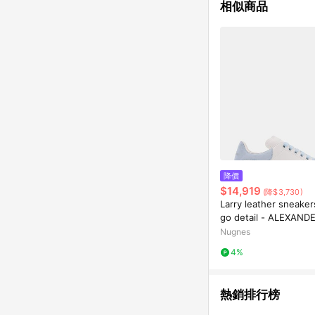
相似商品
降價
$14,919
(降$3,730)
Larry leather sneaker
go detail - ALEXAN
EEN - gender_Woma
Nugnes
4%
熱銷排行榜