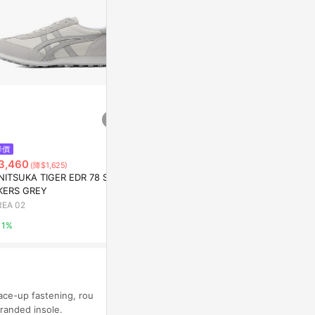
$3,827
$5,648
降價
ONITSUKA TIGER RUNSPARK
UGG CA805 
3,460
(降$1,625)
SHOES LIGHT GREY
AREA 02
NITSUKA TIGER EDR 78 SNE
AREA 02
KERS GREY
1%
REA 02
1%
1%
ace-up fastening, rou
branded insole.