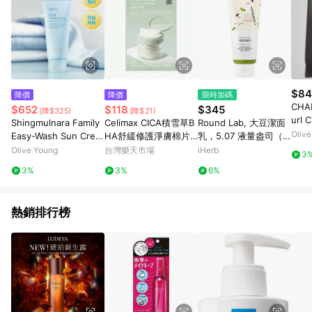
$84
降價
降價
限時加碼
CHAH
$652
$118
$345
(降$325)
(降$21)
url 
Shingmulnara Family
Celimax CICA積雪草B
Round Lab, 大豆潔面
Oliv
Easy-Wash Sun Crea
HA舒緩修護淨膚棉片1
乳，5.07 液量盎司（1
m 50ml 2ea Set
0pcs
50 毫升）
Olive Young
台灣樂天市場
iHerb
3
3%
3%
6%
熱銷排行榜