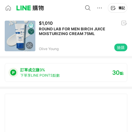
筆記
$1,010
ROUND LAB FOR MEN BIRCH JUICE
MOISTURIZING CREAM 75ML
搶購
Olive Young
訂單成立賺3%
30
點
下單享LINE POINTS點數