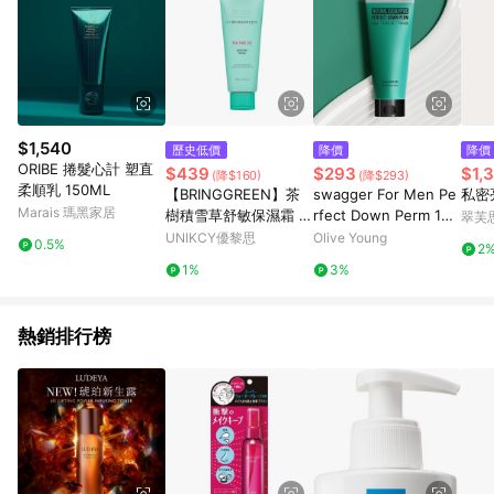
$1,540
歷史低價
降價
降價
ORIBE 捲髮心計 塑直
$439
$293
$1,
(降$160)
(降$293)
柔順乳 150ML
【BRINGGREEN】茶
swagger For Men Pe
私密
Marais 瑪黑家居
樹積雪草舒敏保濕霜 1
rfect Down Perm 150
翠芙思
00ml
ml
UNIKCY優黎思
Olive Young
0.5%
2
1%
3%
熱銷排行榜