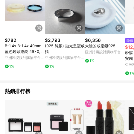
$782
$2,793
$6,356
降價
B-1,4x B-1.4x 49mm
(925 純銀) 拋光皇冠戒
大膽的戒指銀925
$12
藍色鏡頭濾鏡 49x0,75
指
亞洲跨境設計購物平台
粉霧 | 粉玉髓 / 正圈平
蘇聯 LZOS 適用於 Heli
Pinkoi
亞洲跨境設計購物平台
亞洲跨境設計購物平台
安鐲 
1%
os-44-2 盒子
Pinkoi
Pinkoi
貨玉
亞洲
1%
1%
Pinko
1
熱銷排行榜