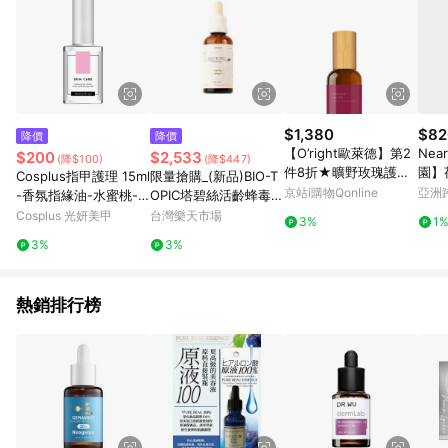
$1,380
$82
降價
降價
【O’right歐萊德】第2
Nea
$200
$2,533
(降$100)
(降$447)
件8折★曠野玫瑰護髮
園】
Cosplus指甲護理 15ml
限量搶購_(新品)BIO-T
油100mL
華液
京站i購物Qonline
亞洲
-香氛指緣油-水蜜桃-
OPIC塔碧絲活齡蜂毒精
Pinko
符合衛福部化妝品規範
純露(大)50ML(星期五)
Cosplus 光妍美甲
台灣樂天市場
3%
1
｜全館滿$199免運
3%
3%
熱銷排行榜